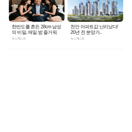
한반도를 흔든 28cm 남성
천안 아파트값 난리났다!
의 비밀, 매일 밤 즐거워
20년 전 분양가..
뉴스캐스트
뉴스캐스트