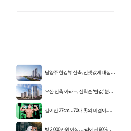
남양주 한강뷰 신축, 전셋값에 내집마
련!
오산 신축 아파트, 선착순 ‘반값’ 분양
시작..
길이만 27cm…70대 男의 비결이..충
격!
빚 2,000만원 이상, 나라에서 90% 갚