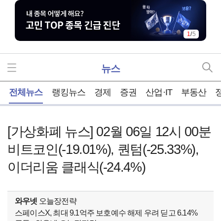
1
/
5
뉴스
홈
전체뉴스
랭킹뉴스
경제
증권
산업·IT
부동산
[가상화폐 뉴스] 02월 06일 12시 00분
비트코인(-19.01%), 퀀텀(-25.33%),
이더리움 클래식(-24.4%)
와우넷
오늘장전략
스페이스X, 최대 9.1억주 보호예수 해제 우려 딛고 6.14%