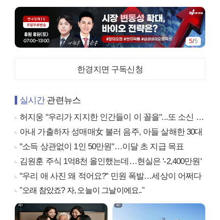
5
/
5
한경지면 구독신청
실시간
관련뉴스
허지웅 "우리가 지지한 인간들이 이 꼴을"...또 소신 발언
아내 가출하자 성매매女 불러 음주, 아들 살해한 30대
"소득 상관없이 1인 50만원"…이달 초 지급 목표
김원훈 주식 1억8천 올인했는데…현실은 '-2,400만원'
"우리 애 사진 왜 적어요?" 민원 폭발…세상이 어쩌다
"오래 참았죠? 자, 오늘이 그날이에요.."