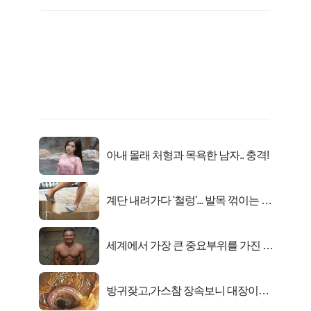
아내 몰래 처형과 목욕한 남자.. 충격!
계단 내려가다 '철렁'... 발목 꺾이는 이
유
세계에서 가장 큰 중요부위를 가진 남
자의 진실
방귀잦고,가스참 장속보니 대장이아
니라..