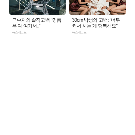
금수저의 솔직고백 "명품
30cm 남성의 고백: “너무
은 다 여기서.."
커서 사는 게 행복해요”
뉴스캐스트
뉴스캐스트