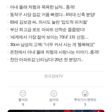
아내 몰래 처형과 목욕한 남자.. 충격!
동작구 사당 집값 거품 빠졌다.. 6억대 신축 분양!
83세 김보경 씨, 의사도 놀란 ‘압도적 피지컬’
부산 최고급 로또 아파트 선착순 줍줍떴다!
‘세계에서 가장 젊어 보이는 70대’ 1위 선정…
30cm 남성의 고백: “너무 커서 사는 게 행복해요”
온천에서 아내 몰래 처형과 사랑나눈 이야기..충격!
천안 아파트값 난리났다! 20년 전 분양가..
한국경제TV
좋아요
싫어요
후속기사 원해요
0
0
3