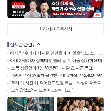
5
/
5
한경지면 구독신청
실시간
관련뉴스
허지웅 "우리가 지지한 인간들이 이 꼴을"...또 소신 발언
아내 가출하자 성매매女 불러 음주, 아들 살해한 30대
"소득 상관없이 1인 50만원"…이달 초 지급 목표
김원훈 주식 1억8천 올인했는데…현실은 '-2,400만원'
"우리 애 사진 왜 적어요?" 민원 폭발…세상이 어쩌다
"오래 참았죠? 자, 오늘이 그날이에요.."