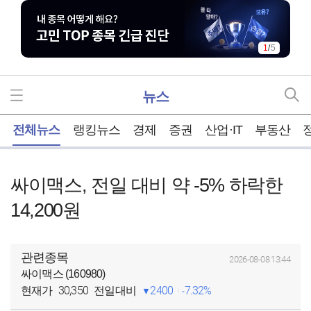
1
/
5
뉴스
홈
전체뉴스
랭킹뉴스
경제
증권
산업·IT
부동산
싸이맥스, 전일 대비 약 -5% 하락한
14,200원
관련종목
2026-08-08 13:44
싸이맥스 (160980)
30,350
2400
7.32%
현재가
전일대비