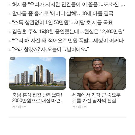
허지웅 "우리가 지지한 인간들이 이 꼴을"...또 소신 발언
말다툼 중 흉기로 '어머니 살해'…18세 아들 결국
"소득 상관없이 1인 50만원"…이달 초 지급 목표
김원훈 주식 1억8천 올인했는데…현실은 '-2,400만원'
"우리 애 사진 왜 적어요?" 민원 폭발…세상이 어쩌다
"오래 참았죠? 자, 오늘이 그날이에요.."
충남 홍성 집값 난리났다!
세계에서 가장 큰 중요부
2000만원으로 내집 마련..
위를 가진 남자의 진실
뉴스캐스트
뉴스캐스트