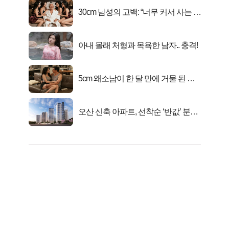
30cm 남성의 고백: “너무 커서 사는 게
행복해요”
아내 몰래 처형과 목욕한 남자.. 충격!
5cm 왜소남이 한 달 만에 거물 된 사
연
오산 신축 아파트, 선착순 ‘반값’ 분양
시작..