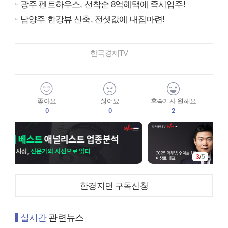
광주 펜트하우스, 선착순 8억혜택에 즉시입주!
남양주 한강뷰 신축, 전셋값에 내집마련!
한국경제TV
좋아요
싫어요
후속기사 원해요
0
0
2
3
/
5
한경지면 구독신청
실시간
관련뉴스