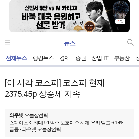
4
/
5
뉴스
홈
전체뉴스
랭킹뉴스
경제
증권
산업·IT
부동산
[이 시각 코스피] 코스피 현재
2375.45p 상승세 지속
와우넷
오늘장전략
스페이스X, 최대 9.1억주 보호예수 해제 우려 딛고 6.14%
급등 - 와우넷 오늘장전략