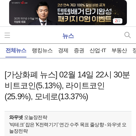
1
/
2
뉴스
홈
전체뉴스
랭킹뉴스
경제
증권
산업·IT
부동산
[가상화폐 뉴스] 02월 14일 22시 30분
비트코인(5.13%), 라이트코인
(25.9%), 모네로(13.37%)
와우넷
오늘장전략
'빅테크' 잡은 'K전력기기' 연간 수주 목표 줄상향 - 와우넷 오
늘장전략