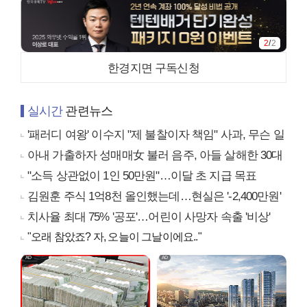
2
/
2
한경지면 구독신청
실시간
관련뉴스
'패러디 여왕' 이수지 "제 불찰이자 책임" 사과, 무슨 일
아내 가출하자 성매매女 불러 음주, 아들 살해한 30대
"소득 상관없이 1인 50만원"…이달 초 지급 목표
김원훈 주식 1억8천 올인했는데…현실은 '-2,400만원'
치사율 최대 75% '공포'…어린이 사망자 속출 '비상'
"오래 참았죠? 자, 오늘이 그날이에요.."