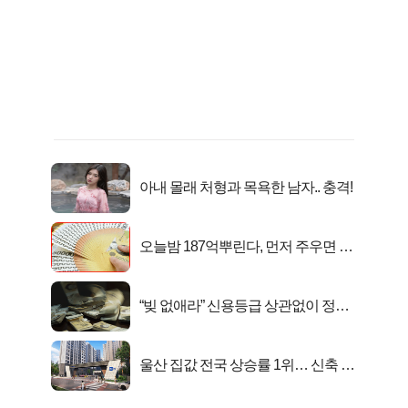
아내 몰래 처형과 목욕한 남자.. 충격!
오늘밤 187억뿌린다, 먼저 주우면 최
대1억..!
“빚 없애라” 신용등급 상관없이 정부
서 2억지원!
울산 집값 전국 상승률 1위… 신축 지
금 사라!