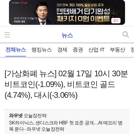
2
/
2
뉴스
홈
전체뉴스
랭킹뉴스
경제
증권
산업·IT
부동산
[가상화폐 뉴스] 02월 17일 10시 30분
비트코인(-1.09%), 비트코인 골드
(4.74%), 대시(-3.06%)
와우넷
오늘장전략
SK하이닉스, 샌디스크와 HBF 첫 표준 공개…AI 메모리 병
목 푼다 - 와우넷 오늘장전략