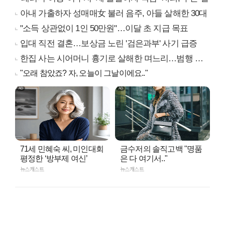
아내 가출하자 성매매女 불러 음주, 아들 살해한 30대
"소득 상관없이 1인 50만원"…이달 초 지급 목표
입대 직전 결혼…보상금 노린 '검은과부' 사기 급증
한집 사는 시어머니 흉기로 살해한 며느리…범행 동기는
"오래 참았죠? 자, 오늘이 그날이에요.."
71세 민혜숙 씨, 미인대회
금수저의 솔직고백 "명품
평정한 ‘방부제 여신’
은 다 여기서.."
뉴스캐스트
뉴스캐스트