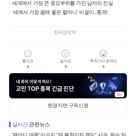
세계에서 가장 큰 중요부위를 가진 남자의 진실
‘세계서 가장 몸매 좋은 할머니’ 비결이..충격!
한국경제TV
좋아요
싫어요
후속기사 원해요
0
0
5
1
/
2
한경지면 구독신청
실시간
관련뉴스
'패러디 여왕' 이수지 "제 불찰이자 책임" 사과, 무슨 일