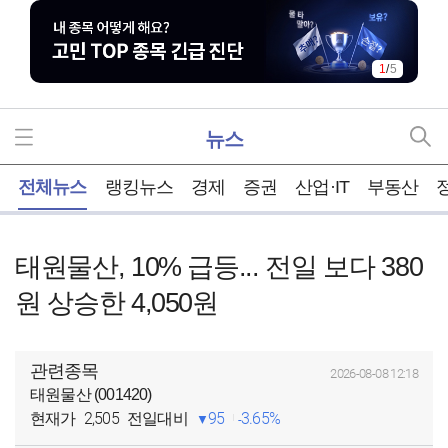
1
/
5
뉴스
홈
전체뉴스
랭킹뉴스
경제
증권
산업·IT
부동산
태원물산, 10% 급등... 전일 보다 380
원 상승한 4,050원
관련종목
2026-08-08 12:18
태원물산 (001420)
2,505
95
3.65%
현재가
전일대비