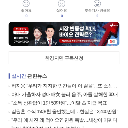
좋아요
싫어요
후속기사 원해요
0
0
2
5
/
5
한경지면 구독신청
실시간
관련뉴스
허지웅 "우리가 지지한 인간들이 이 꼴을"...또 소신 발언
아내 가출하자 성매매女 불러 음주, 아들 살해한 30대
"소득 상관없이 1인 50만원"…이달 초 지급 목표
김원훈 주식 1억8천 올인했는데…현실은 '-2,400만원'
"우리 애 사진 왜 적어요?" 민원 폭발…세상이 어쩌다