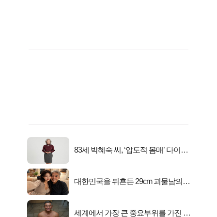
83세 박혜숙 씨, ‘압도적 몸매’ 다이어
트 신 등극
대한민국을 뒤흔든 29cm 괴물남의
진실
세계에서 가장 큰 중요부위를 가진 남