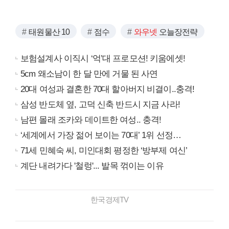
태원물산 10
점수
와우넷
오늘장전략
보험설계사 이직시 ‘억’대 프로모션! 키움에셋!
5cm 왜소남이 한 달 만에 거물 된 사연
20대 여성과 결혼한 70대 할아버지 비결이..충격!
삼성 반도체 옆, 고덕 신축 반드시 지금 사라!
남편 몰래 조카와 데이트한 여성.. 충격!
‘세계에서 가장 젊어 보이는 70대’ 1위 선정…
71세 민혜숙 씨, 미인대회 평정한 ‘방부제 여신’
계단 내려가다 '철렁'... 발목 꺾이는 이유
한국경제TV