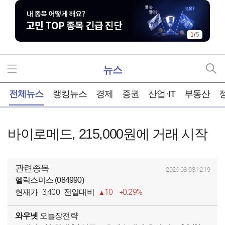
1
/
5
뉴스
홈
전체뉴스
랭킹뉴스
경제
증권
산업·IT
부동산
바이로메드, 215,000원에 거래 시작
관련종목
2026-08-08 12:19
헬릭스미스 (084990)
3,400
10
0.29%
현재가
전일대비
와우넷
오늘장전략