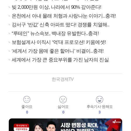
빚 2,000만원 이상, 나라에서 90% 갚아준다!
온천에서 아내 몰래 처형과 사랑나눈 이야기..충격!
강서구 ‘반값’ 신축 아파트 떴다! 경쟁률 치열해..
“루테인” 뉴스속보, 백내장 유발한다..충격!
보험설계사 이직시 ‘억’대 프로모션! 키움에셋!
‘세계서 가장 몸매 좋은 할머니’ 비결이..충격!
세계에서 가장 큰 중요부위를 가진 남자의 진실
한국경제TV
좋아요
싫어요
후속기사 원해요
0
0
3