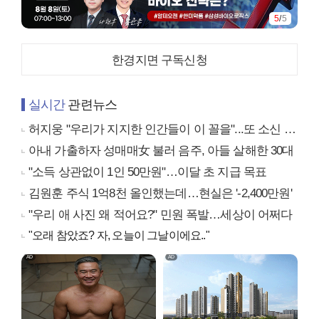
5
/
5
한경지면 구독신청
실시간
관련뉴스
허지웅 "우리가 지지한 인간들이 이 꼴을"...또 소신 발언
아내 가출하자 성매매女 불러 음주, 아들 살해한 30대
"소득 상관없이 1인 50만원"…이달 초 지급 목표
김원훈 주식 1억8천 올인했는데…현실은 '-2,400만원'
"우리 애 사진 왜 적어요?" 민원 폭발…세상이 어쩌다
"오래 참았죠? 자, 오늘이 그날이에요.."