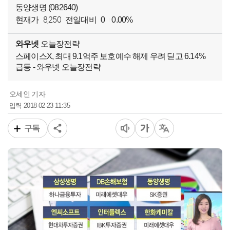
동양생명 (082640)
8,250
현재가
전일대비
0
0.00%
와우넷
오늘장전략
스페이스X, 최대 9.1억주 보호예수 해제 우려 딛고 6.14%
급등 - 와우넷 오늘장전략
오세인 기자
2018-02-23 11:35
입력
구독