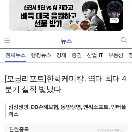
4
/
5
뉴스
홈
전체뉴스
랭킹뉴스
경제
증권
산업·IT
부동산
[모닝리포트]한화케미칼, 역대 최대 4
분기 실적 빛났다
삼성생명, DB손해보험, 동양생명, 엔씨소프트, 인터플
렉스
관련종목
2026-08-08 04:53