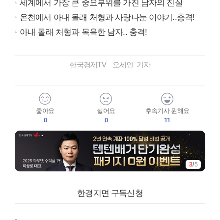
세계에서 가장 큰 중요부위를 가진 남자의 진실
온천에서 아내 몰래 처형과 사랑나눈 이야기..충격!
아내 몰래 처형과 목욕한 남자.. 충격!
한국경제TV 오세인 기자
좋아요
싫어요
후속기사 원해요
0
0
11
3
/
5
한경지면 구독신청