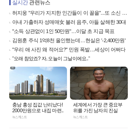
실시간
관련뉴스
허지웅 "우리가 지지한 인간들이 이 꼴을"...또 소신 발언
아내 가출하자 성매매女 불러 음주, 아들 살해한 30대
"소득 상관없이 1인 50만원"…이달 초 지급 목표
김원훈 주식 1억8천 올인했는데…현실은 '-2,400만원'
"우리 애 사진 왜 적어요?" 민원 폭발…세상이 어쩌다
"오래 참았죠? 자, 오늘이 그날이에요.."
충남 홍성 집값 난리났다!
세계에서 가장 큰 중요부
2000만원으로 내집 마련..
위를 가진 남자의 진실
뉴스캐스트
뉴스캐스트