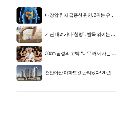
대장암 환자 급증한 원인, 2위는 유산
균 1위는OO..
계단 내려가다 '철렁'... 발목 꺾이는 이
유
30cm 남성의 고백: “너무 커서 사는 게
행복해요”
천안아산 아파트값 난리났다! 20년
전 분양가..