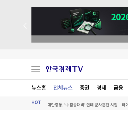
 꽝 없는 룰렛 이벤트
뉴스홈
전체뉴스
증권
경제
금융
HOT
대만총통, '中침공대비' 연례 군사훈련 시찰…타
ON AIR
뉴스