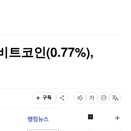
리플
1,451
(
-2.47%
)
홈
AI추천
비트코인 캐시
302,300
(
0%
)
품
마켓이슈
특징주
이벤트
이오스
896
(
-0.45%
)
비트코인 골드
1,313
(
-763.82%
)
비트코인(0.77%),
퀀텀
918
(
-0.22%
)
이더리움 클래식
9,190
(
0.99%
)
비트코인
90,978,000
(
-0.95%
)
구독
랭킹뉴스