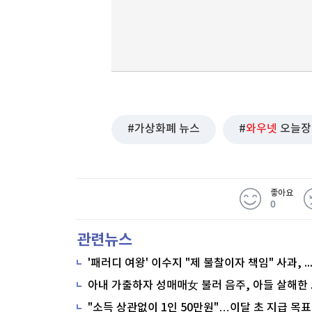
가상화폐 뉴스
와우넷
오늘장
좋아요
0
관련뉴스
'패러디 여왕' 이수지 "제 불찰이자 책임" 사과,
"소득 상관없이 1인 50만원"…이달 초 지급 목표