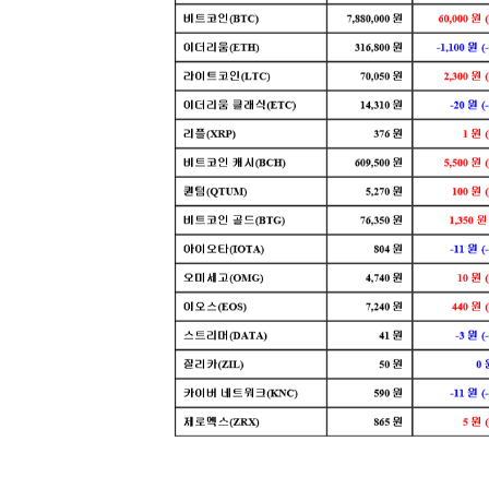
[할인50%] 한·미 투자 올인원 클래스
해외증시