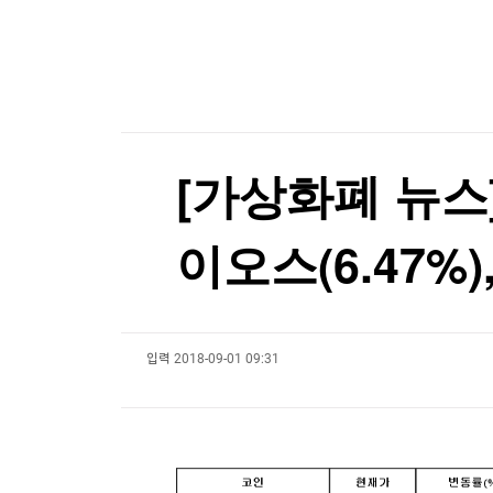
한국경제TV
뉴스홈
국민의힘 윤리위원 2명 사퇴 의사…"위원장도 물
머니팜 모닝라이브
증권
굿모닝 작전
금융
[포토+] 박정민, '멋짐 가득한 모습~'
오늘장 뭐사지?
부동산
"나야, '흑백요리사' 시즌3"
[오후5시] 뉴스플러스
사회
온로드 (ON ROAD) 인사이트
글로벌경제
[온에어] 마켓인사이트
[가상화폐 뉴스] 
랭킹뉴스
대만총통, '中침공대비' 연례 군사훈련 시찰…타
이오스(6.47%)
대만총통, '中침공대비' 연례 군사훈련 시찰…타
미네르바아카데미
증권 데이터
입력
2018-09-01 09:31
스페셜강의
특징주 뉴스
투자/재테크
매매신호 (랭킹100
부동산/세무
투자분석
산업
국내증시
[모집-3기-] 돈버는 트레이딩 투자 북클럽
환율