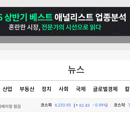
뉴스
산업
부동산
정치
사회
국제
글로벌경제
칼
이베이항 점검
코스피
6,233.95
0.99%
)
코스닥
(
62.43
"여름휴가 가세요" 보너스 '팍팍'…인재 잡으려 지갑 열었다 [글로벌 pick]
TV프로그램
와우
더샵 신길센트럴시티, 조합원 취소분 67세대 일반분양 진행…18일부터 청약 개시