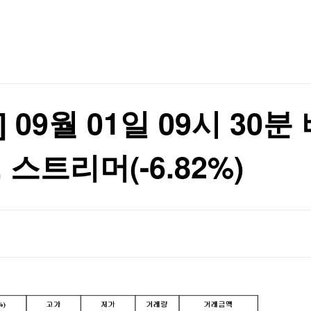
TV홈
무료방송
전체뉴스
러나야"
증권
파트너스
경제
종목핫라인
추천 상
산업
경제
오늘의 
정치
생활경제
수익후기
국제
기업·CEO
이벤트
칼럼·연재
09월 01일 09시 30분 
특집방송
이베이항 점검
전체 프로그램
, 스트리머(-6.82%)
이베이항 점검
채널/편성
지역별채널
)
편성표