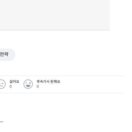
전략
싫어요
후속기사 원해요
0
0
 무슨 일
아내 가출하자 성매매女 불러 음주, 아들 살해한 30대