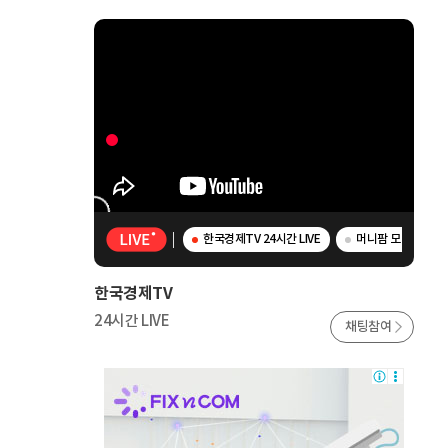
한국경제TV 24시간 LIVE
머니팜 모닝라이브 
한국경제TV
24시간 LIVE
채팅참여