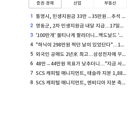
증권·경제
산업
부동산
1
통영시, 민생지원금 33만→35만원…추석 전 푼다
2
영동군, 2차 민생지원금 내달 지급…17일부터 신청 접수
3
'100만개' 불티나게 팔리더니...맥도날드 '충주찰옥수수버거' 돌연 판매 종료
4
"하닉이 298만원 찍던 날이 있었단다"…100만 클릭 '전래동화' 정체
5
외국인 공매도 2년來 최고…삼성전자에 무슨일이 [B급기자의 B급리포트]
6
48만→44만원 목표가 낮추더니…"지금 사라, 70% 오른다"는 종목
7
SCS 캐피털 매니지먼트, 테슬라 지분 1,889주 추가 매수
8
SCS 캐피털 매니지먼트, 엔비디아 지분 축소...8,590주 매도