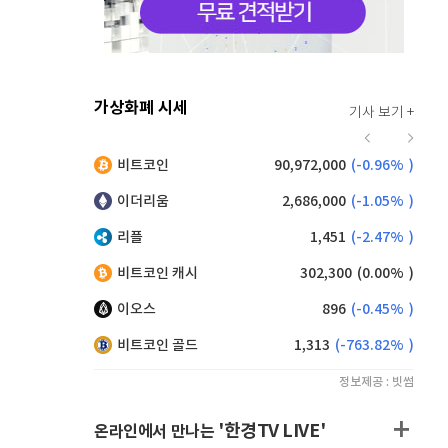
가상화폐 시세
기사 보기 +
918
(
-0.22%
)
비트코인
90,972,000
(
-0.96%
)
,190
(
0.99%
)
이더리움
2,686,000
(
-1.05%
)
리플
1,451
(
-2.47%
)
비트코인 캐시
302,300
(
0.00%
)
이오스
896
(
-0.45%
)
비트코인 골드
1,313
(
-763.82%
)
정보제공 : 빗썸
'한경TV LIVE'
온라인에서 만나는