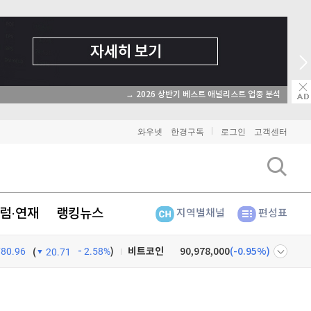
→ 2026 상반기 베스트 애널리스트 업종 분석
와우넷
한경구독
로그인
고객센터
럼·연재
랭킹뉴스
지역별채널
편성표
비트코인
90,978,000
(
-0.95%
)
780.96
2.58%
)
(
20.71
이더리움
2,687,000
(
-1.02%
)
넷
주식창