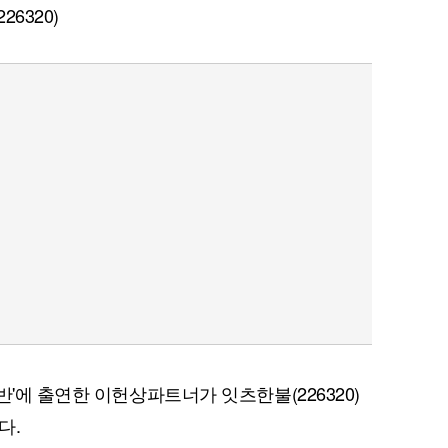
6320)
반'에 출연한 이헌상파트너가 잇츠한불(226320)
다.