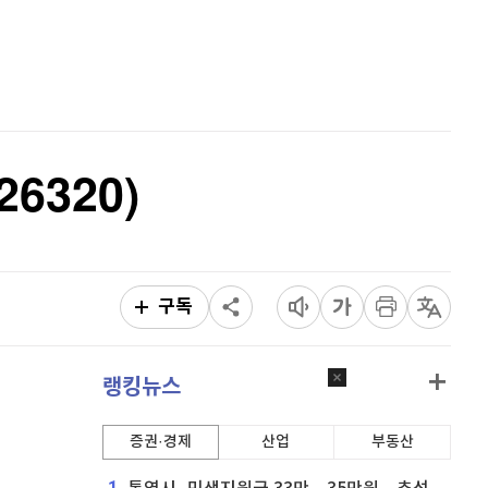
퀀텀
920
(
0%
)
홈
AI추천
이더리움 클래식
9,215
(
1.26%
)
품
마켓이슈
특징주
이벤트
비트코인
90,822,000
(
-1.13%
)
6320)
구독
랭킹뉴스
증권·경제
산업
부동산
1