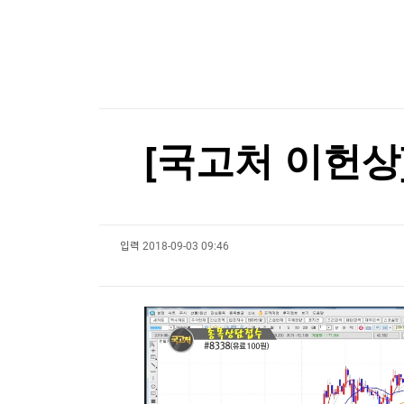
한국경제TV
뉴스홈
서울전자통신, 30억원 제3자배정 유상증자
머니팜 모닝라이브
증권
굿모닝 작전
금융
서울전자통신, 30억원 제3자배정 유상증자
오늘장 뭐사지?
부동산
[오후5시] 뉴스플러스
사회
온로드 (ON ROAD) 인사이트
글로벌경제
[국고처 이헌상]
랭킹뉴스
입력
2018-09-03 09:46
미네르바아카데미
증권 데이터
스페셜강의
특징주 뉴스
투자/재테크
매매신호 (랭킹100
부동산/세무
투자분석
산업
국내증시
[모집-3기-] 돈버는 트레이딩 투자 북클럽
환율