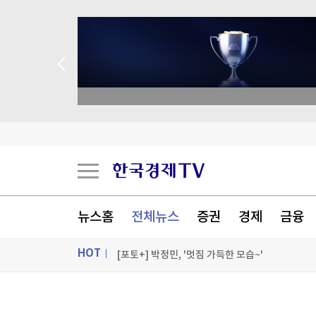
academy.co.kr
서울전자통신, 30억원 제3자배정 유상증자
삼성 '7000억 적자' 정면 돌파…여권폰 앞세워 '
하이닉스, 전날 10% 폭락이어 또 4.8% 급락…삼전
뉴스홈
전체뉴스
증권
경제
금융
두나무, 경찰청 '압수 가상자산 커스터디' 최종 낙
HOT
[포토+] 박정민, '멋짐 가득한 모습~'
"나야, '흑백요리사' 시즌3"
ON AIR
뉴스
[온에어] 성공투자 오후증시