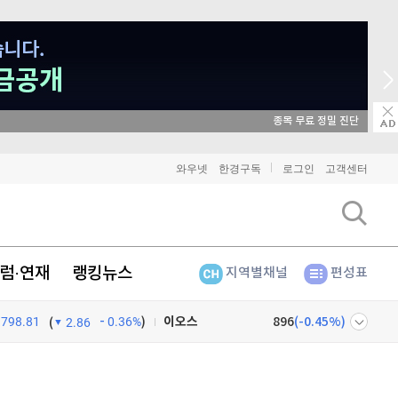
종목 무료 정밀 진단
비트코인
90,822,000
(
-1.13%
)
와우넷
한경구독
로그인
고객센터
이더리움
2,692,000
(
-0.82%
)
리플
1,451
(
-2.47%
)
럼·연재
랭킹뉴스
지역별채널
편성표
비트코인 캐시
303,900
(
0.53%
)
798.81
0.36%
)
이오스
896
(
-0.45%
)
(
2.86
비트코인 골드
1,313
(
-763.82%
)
넷
주식창