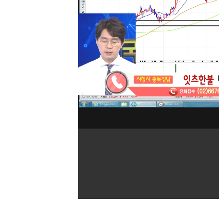
[할인50%] 한·미 투자 올인원 클래스
해외증시