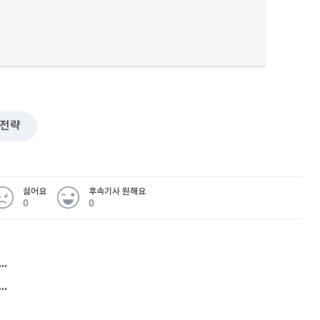
퀀텀
이더리움 클래식
9
전략
싫어요
후속기사 원해요
0
0
허지웅 "우리가 지지한 인간들이 이 꼴을"...또 소신 발언
아내 가출하자 성매매女 불러 음주, 아들 살해한 30대