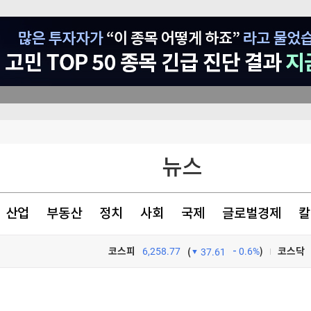
뉴스
폴더블 한류' 시동
 0.2%↑(종합)
산업
부동산
정치
사회
국제
글로벌경제
칼
찰
코스피
6,258.77
0.6%
)
코스닥
(
37.61
TV프로그램
와우