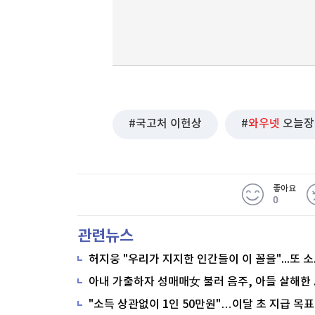
국고처 이헌상
와우넷
오늘장
좋아요
0
관련뉴스
"소득 상관없이 1인 50만원"…이달 초 지급 목표