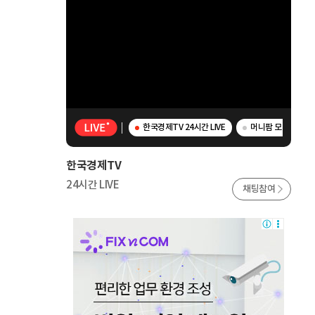
한국경제TV 24시간 LIVE
머니팜 모닝라이브 
한국경제TV
24시간 LIVE
채팅참여