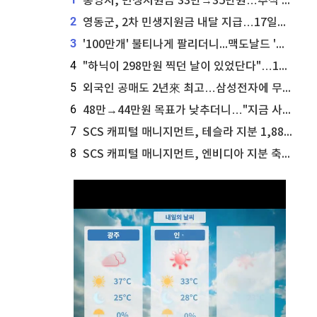
통영시, 민생지원금 33만→35만원…추석 전 푼다
2
영동군, 2차 민생지원금 내달 지급…17일부터 신청 접수
3
'100만개' 불티나게 팔리더니...맥도날드 '충주찰옥수수버거' 돌연 판매 종료
4
"하닉이 298만원 찍던 날이 있었단다"…100만 클릭 '전래동화' 정체
5
외국인 공매도 2년來 최고…삼성전자에 무슨일이 [B급기자의 B급리포트]
6
48만→44만원 목표가 낮추더니…"지금 사라, 70% 오른다"는 종목
7
SCS 캐피털 매니지먼트, 테슬라 지분 1,889주 추가 매수
8
SCS 캐피털 매니지먼트, 엔비디아 지분 축소...8,590주 매도