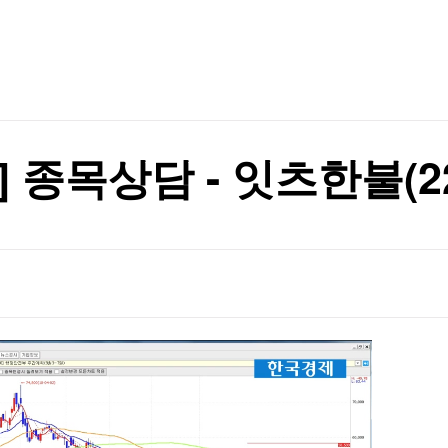
TV홈
무료방송
전체뉴스
증권
파트너스
경제
종목핫라인
추천 상
산업
경제
오늘의 
정치
생활경제
수익후기
국제
기업·CEO
이벤트
칼럼·연재
 종목상담 - 잇츠한불(22
특집방송
전체 프로그램
채널/편성
지역별채널
)
편성표