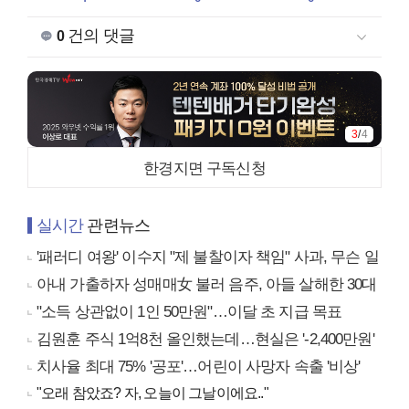
건의 댓글
0
3
/
4
한경지면 구독신청
실시간
관련뉴스
'패러디 여왕' 이수지 "제 불찰이자 책임" 사과, 무슨 일
아내 가출하자 성매매女 불러 음주, 아들 살해한 30대
"소득 상관없이 1인 50만원"…이달 초 지급 목표
김원훈 주식 1억8천 올인했는데…현실은 '-2,400만원'
치사율 최대 75% '공포'…어린이 사망자 속출 '비상'
"오래 참았죠? 자, 오늘이 그날이에요.."