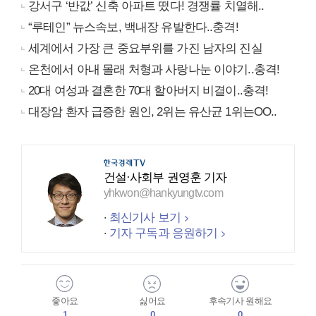
강서구 ‘반값’ 신축 아파트 떴다! 경쟁률 치열해..
“루테인” 뉴스속보, 백내장 유발한다..충격!
세계에서 가장 큰 중요부위를 가진 남자의 진실
온천에서 아내 몰래 처형과 사랑나눈 이야기..충격!
20대 여성과 결혼한 70대 할아버지 비결이..충격!
대장암 환자 급증한 원인, 2위는 유산균 1위는OO..
건설·사회부 권영훈 기자
yhkwon@hankyungtv.com
최신기사 보기
기자 구독과 응원하기
좋아요
싫어요
후속기사 원해요
1
0
0