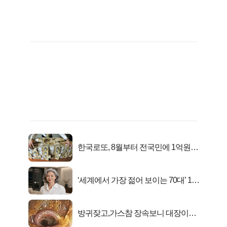
한국로또, 8월부터 전국민에 1억원씩
준다
‘세계에서 가장 젊어 보이는 70대’ 1위
선정…
방귀잦고,가스참 장속보니 대장이아
니라..