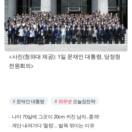
<사진(청와대 제공): 1일 문재인 대통령, 당정청
전원회의>
문재인 대통령
와우넷
오늘장전략
나이 70살에 그곳이 20cm 커진 남자..충격!
계단 내려가다 '철렁'... 발목 꺾이는 이유