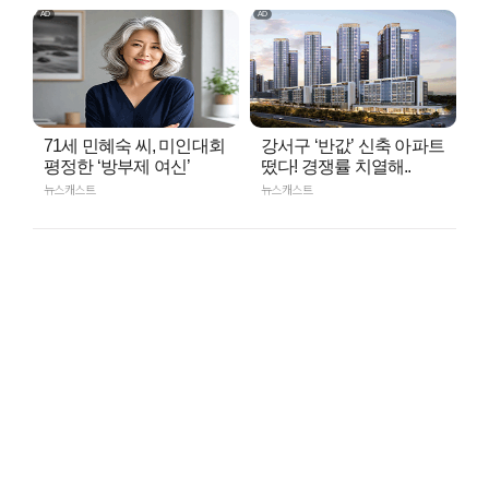
71세 민혜숙 씨, 미인대회
강서구 ‘반값’ 신축 아파트
평정한 ‘방부제 여신’
떴다! 경쟁률 치열해..
뉴스캐스트
뉴스캐스트