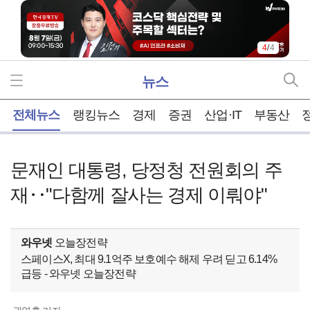
4
/
4
뉴스
홈
전체뉴스
랭킹뉴스
경제
증권
산업·IT
부동산
문재인 대통령, 당정청 전원회의 주
재‥"다함께 잘사는 경제 이뤄야"
와우넷
오늘장전략
스페이스X, 최대 9.1억주 보호예수 해제 우려 딛고 6.14%
급등 - 와우넷 오늘장전략