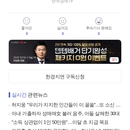
한국경제TV
좋아요
싫어요
후속기사 원해요
0
0
0
4
/
5
한경지면 구독신청
실시간
관련뉴스
허지웅 "우리가 지지한 인간들이 이 꼴을"...또 소신 발언
아내 가출하자 성매매女 불러 음주, 아들 살해한 30대
"소득 상관없이 1인 50만원"…이달 초 지급 목표