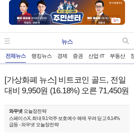
5
/
5
뉴스
홈
전체뉴스
랭킹뉴스
경제
증권
산업·IT
부동산
[가상화폐 뉴스] 비트코인 골드, 전일
대비 9,950원 (16.18%) 오른 71,450원
와우넷
오늘장전략
스페이스X, 최대 9.1억주 보호예수 해제 우려 딛고 6.14%
급등 - 와우넷 오늘장전략