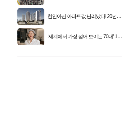
대1억..!
천안아산 아파트값 난리났다! 20년
전 분양가..
‘세계에서 가장 젊어 보이는 70대’ 1위
선정…