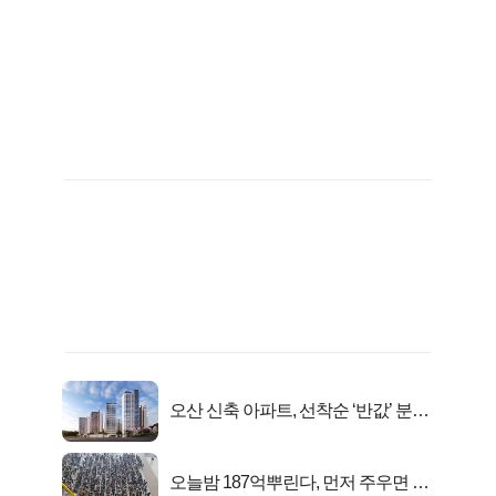
오산 신축 아파트, 선착순 ‘반값’ 분양
시작..
오늘밤 187억뿌린다, 먼저 주우면 최