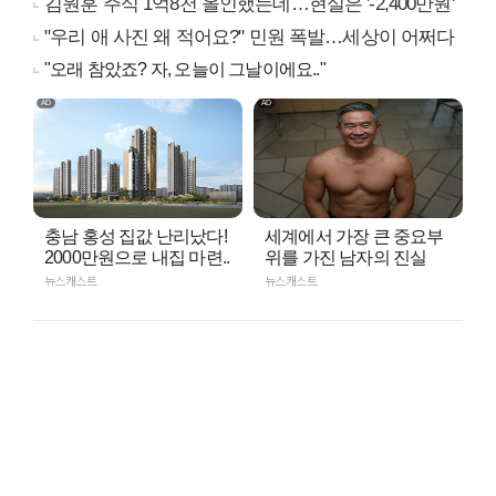
김원훈 주식 1억8천 올인했는데…현실은 '-2,400만원'
"우리 애 사진 왜 적어요?" 민원 폭발…세상이 어쩌다
"오래 참았죠? 자, 오늘이 그날이에요.."
충남 홍성 집값 난리났다!
세계에서 가장 큰 중요부
2000만원으로 내집 마련..
위를 가진 남자의 진실
뉴스캐스트
뉴스캐스트