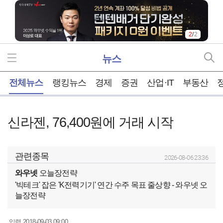
1
/
2
뉴스
홈
전체뉴스
랭킹뉴스
경제
증권
산업·IT
부동산
신라젠, 76,400원에 거래 시작
관련종목
2026-08-06 23:36
신라젠 (215600)
2,215
45
1.99%
현재가
전일대비
와우넷
오늘장전략
'빅테크' 잡은 'K전력기기' 연간 수주 목표 줄상향 - 와우넷 오