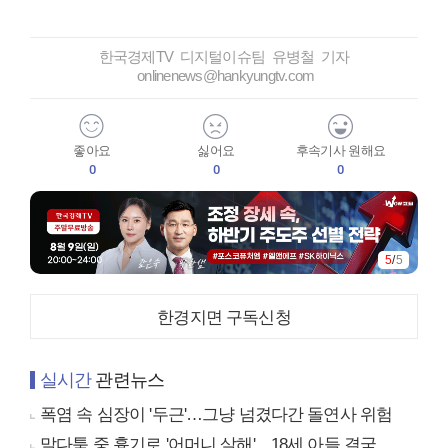
한국경제TV 디지털이슈팀 유병철 기자
onlinenews@hankyungtv.com
좋아요
싫어요
후속기사 원해요
0
0
0
5
/
5
한경지면 구독신청
실시간
관련뉴스
폭염 속 심장이 '두근'…그냥 넘겼다간 돌연사 위험
말다툼 중 흉기로 '어머니 살해'…18세 아들 결국