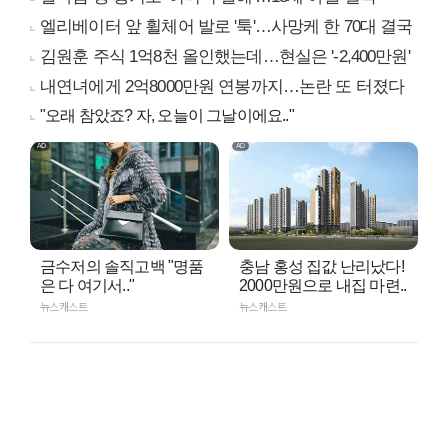
엘리베이터 앞 휠체어 발로 '툭'…사망케 한 70대 결국
김원훈 주식 1억8천 올인했는데…현실은 '-2,400만원'
내연녀에게 2억8000만원 연봉까지…논란 또 터졌다
"오래 참았죠? 자, 오늘이 그날이에요.."
금수저의 솔직고백 "명품
충남 홍성 집값 난리났다!
은 다 여기서.."
2000만원으로 내집 마련..
뉴스캐스트
뉴스캐스트