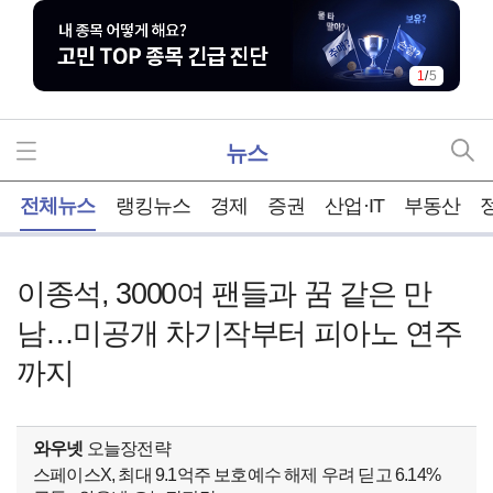
1
/
5
뉴스
홈
전체뉴스
랭킹뉴스
경제
증권
산업·IT
부동산
이종석, 3000여 팬들과 꿈 같은 만
남…미공개 차기작부터 피아노 연주
까지
와우넷
오늘장전략
스페이스X, 최대 9.1억주 보호예수 해제 우려 딛고 6.14%