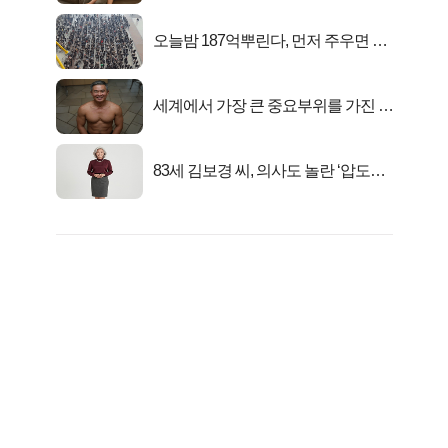
오늘밤 187억뿌린다, 먼저 주우면 최
대1억..!
세계에서 가장 큰 중요부위를 가진 남
자의 진실
83세 김보경 씨, 의사도 놀란 ‘압도적
피지컬’