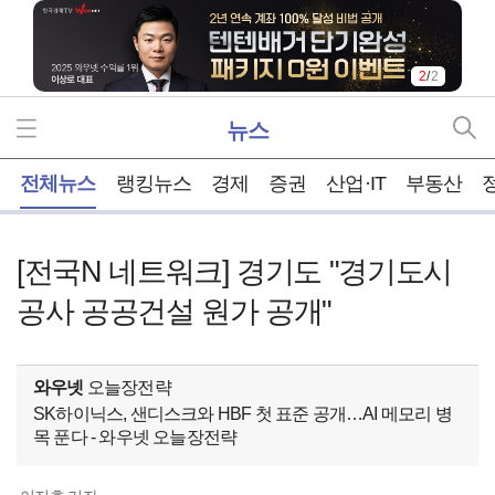
2
/
2
뉴스
홈
전체뉴스
랭킹뉴스
경제
증권
산업·IT
부동산
[전국N 네트워크] 경기도 "경기도시
공사 공공건설 원가 공개"
와우넷
오늘장전략
SK하이닉스, 샌디스크와 HBF 첫 표준 공개…AI 메모리 병
목 푼다 - 와우넷 오늘장전략