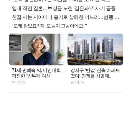
입대 직전 결혼…보상금 노린 '검은과부' 사기 급증
한집 사는 시어머니 흉기로 살해한 며느리…범행 동기는
"오래 참았죠? 자, 오늘이 그날이에요.."
71세 민혜숙 씨, 미인대회
강서구 ‘반값’ 신축 아파트
평정한 ‘방부제 여신’
떴다! 경쟁률 치열해..
뉴스캐스트
뉴스캐스트