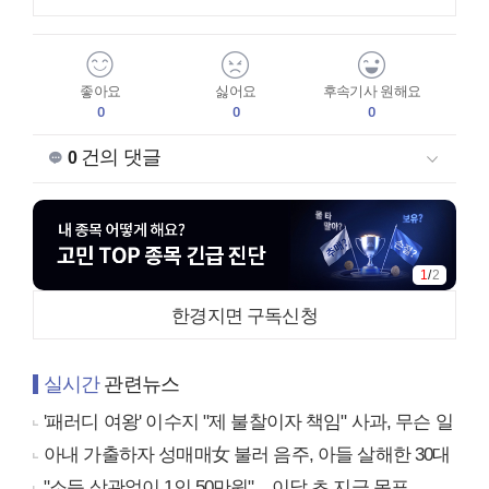
좋아요
싫어요
후속기사 원해요
0
0
0
건의 댓글
0
1
/
2
한경지면 구독신청
실시간
관련뉴스
'패러디 여왕' 이수지 "제 불찰이자 책임" 사과, 무슨 일
아내 가출하자 성매매女 불러 음주, 아들 살해한 30대
"소득 상관없이 1인 50만원"…이달 초 지급 목표