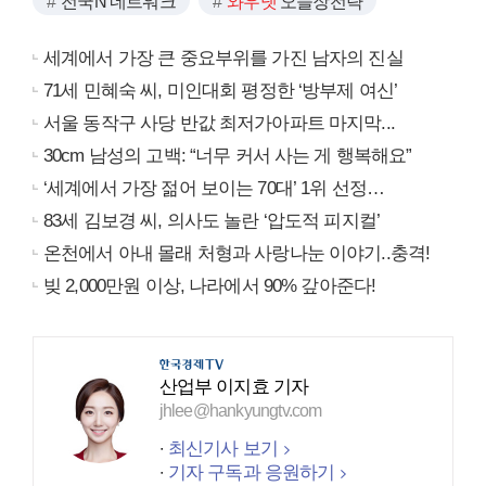
전국N 네트워크
와우넷
오늘장전략
세계에서 가장 큰 중요부위를 가진 남자의 진실
71세 민혜숙 씨, 미인대회 평정한 ‘방부제 여신’
서울 동작구 사당 반값 최저가아파트 마지막...
30cm 남성의 고백: “너무 커서 사는 게 행복해요”
‘세계에서 가장 젊어 보이는 70대’ 1위 선정…
83세 김보경 씨, 의사도 놀란 ‘압도적 피지컬’
온천에서 아내 몰래 처형과 사랑나눈 이야기..충격!
빚 2,000만원 이상, 나라에서 90% 갚아준다!
산업부 이지효 기자
jhlee@hankyungtv.com
최신기사 보기
기자 구독과 응원하기