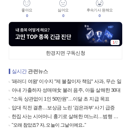
좋아요
싫어요
후속기사 원해요
0
0
0
1
/
2
한경지면 구독신청
실시간
관련뉴스
'패러디 여왕' 이수지 "제 불찰이자 책임" 사과, 무슨 일
아내 가출하자 성매매女 불러 음주, 아들 살해한 30대
"소득 상관없이 1인 50만원"…이달 초 지급 목표
입대 직전 결혼…보상금 노린 '검은과부' 사기 급증
한집 사는 시어머니 흉기로 살해한 며느리…범행 동기는
"오래 참았죠? 자, 오늘이 그날이에요.."