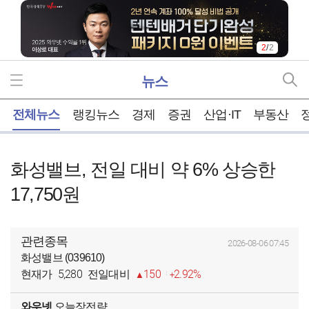
2
/
2
뉴스
홈
전체뉴스
랭킹뉴스
경제
증권
산업·IT
부동산
화성밸브, 전일 대비 약 6% 상승한
17,750원
관련종목
2026-08-06 07:45
화성밸브 (039610)
5,280
150
2.92%
현재가
전일대비
와우넷
오늘장전략