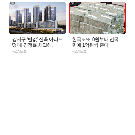
강서구 ‘반값’ 신축 아파트
한국로또, 8월부터 전국
떴다! 경쟁률 치열해..
민에 1억원씩 준다
뉴스캐스트
뉴스캐스트