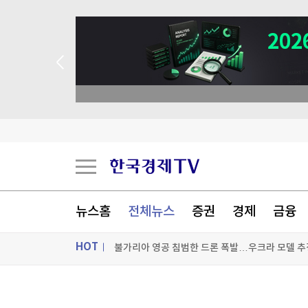
뉴스홈
전체뉴스
증권
경제
금융
HOT
불가리아 영공 침범한 드론 폭발…우크라 모델 추
[오늘의 운세] 8월 9일 띠별 운세
ON AIR
뉴스
[오늘의 운세] 오늘 뭐 먹지?…8월 9일 띠별 추