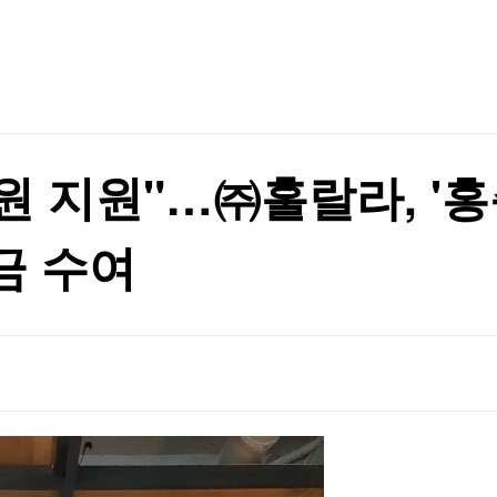
TV홈
무료방송
전체뉴스
증권
파트너스
경제
종목핫라인
추천 상
산업
경제
오늘의 
정치
생활경제
수익후기
국제
기업·CEO
이벤트
칼럼·연재
만원 지원"…㈜훌랄라, 
특집방송
정
전체 프로그램
금 수여
정
채널/편성
지역별채널
)
편성표