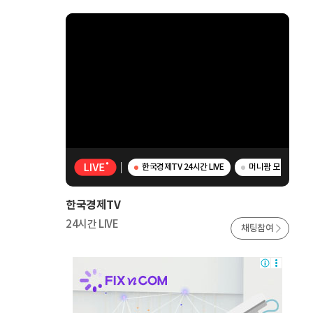
한국경제TV 24시간 LIVE
머니팜 모닝라이브 
한국경제TV
24시간 LIVE
채팅참여