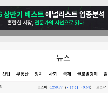
뉴스
산업
부동산
정치
사회
국제
글로벌경제
칼
정
코스피
6,258.77
0.6%
)
코스닥
(
37.61
TV프로그램
와우
천 점심메뉴