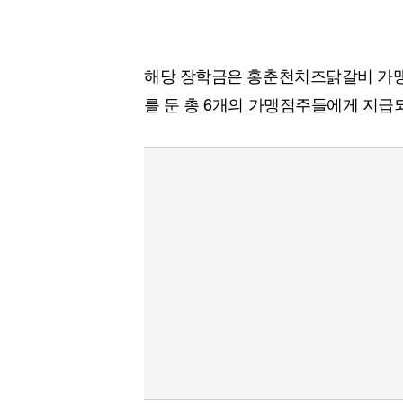
해당 장학금은 홍춘천치즈닭갈비 가맹점
를 둔 총 6개의 가맹점주들에게 지급되