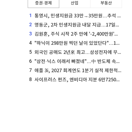
증권·경제
산업
부동산
1
통영시, 민생지원금 33만→35만원…추석 전 푼다
2
영동군, 2차 민생지원금 내달 지급…17일부터 신청 접수
3
김원훈, 주식 시작 2주 만에 '-2,400만원'…"차 한 대 값 날렸다"
4
"하닉이 298만원 찍던 날이 있었단다"…100만 클릭 '전래동화' 정체
5
외국인 공매도 2년來 최고…삼성전자에 무슨일이 [B급기자의 B급리포트]
6
"삼전·닉스 이래서 빠졌네"…中 반도체 속사정 [B급기자의 B급리포트]
7
애플 3i, 2027 회계연도 1분기 실적 제한적 검토 통과
8
사이프러스 펀즈, 엔비디아 지분 6만7250주 매각