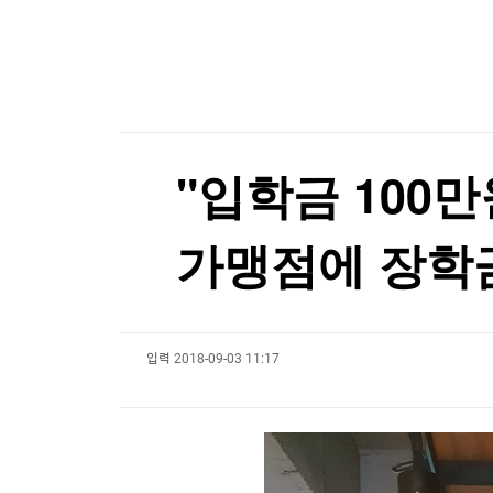
한국경제TV
뉴스홈
[오늘의 운세] 2026년 8월 9일 별자리 운세
머니팜 모닝라이브
증권
굿모닝 작전
금융
[포토+] 박정민, '멋짐 가득한 모습~'
오늘장 뭐사지?
부동산
"나야, '흑백요리사' 시즌3"
[오후5시] 뉴스플러스
사회
온로드 (ON ROAD) 인사이트
글로벌경제
[온에어] 경제전쟁 꾼 시즌3
"입학금 100
랭킹뉴스
불가리아 영공 침범한 드론 폭발…우크라 모델 추
가맹점에 장학
불가리아 영공 침범한 드론 폭발…우크라 모델 추
미네르바아카데미
증권 데이터
입력
2018-09-03 11:17
스페셜강의
특징주 뉴스
투자/재테크
매매신호 (랭킹100
부동산/세무
투자분석
산업
국내증시
[모집-3기-] 돈버는 트레이딩 투자 북클럽
환율