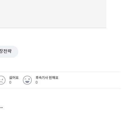
장전략
싫어요
후속기사 원해요
0
0
허지웅 "우리가 지지한 인간들이 이 꼴을"...또 소신 발언