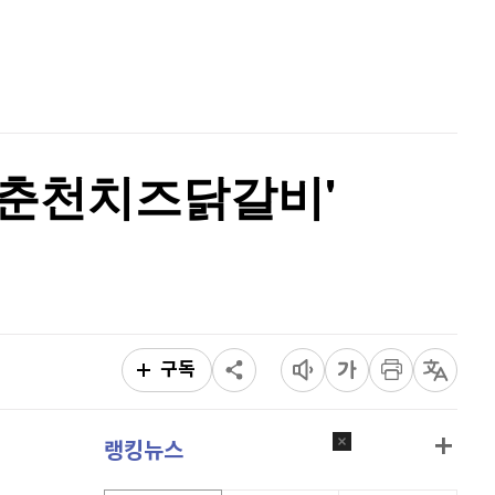
리플
1,471
(
0.27%
)
홈
AI추천
비트코인 캐시
305,900
(
-0.13%
)
품
마켓이슈
특징주
이벤트
이오스
896
(
-0.45%
)
비트코인 골드
1,313
(
-763.82%
)
'홍춘천치즈닭갈비'
퀀텀
928
(
0.22%
)
이더리움 클래식
9,200
(
0.11%
)
비트코인
91,424,000
(
-0.1%
)
구독
랭킹뉴스