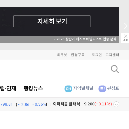
→ 2026 상반기 베스트 애널리스트 업종 분석
와우넷
한경구독
로그인
고객센터
럼·연재
랭킹뉴스
지역별채널
편성표
798.81
0.36%
)
비트코인
91,424,000
(
-0.1%
)
(
2.86
이더리움
2,702,000
(
-0.04%
)
넷
주식창