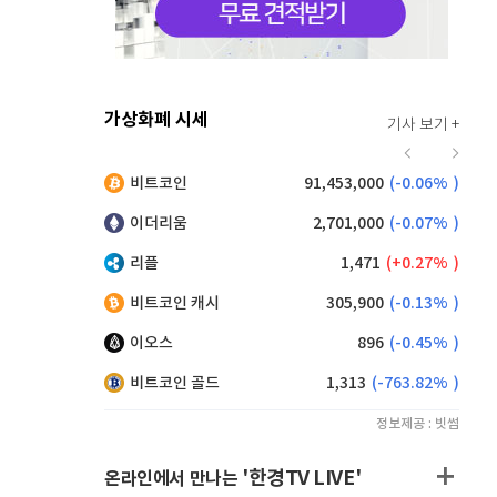
가상화폐 시세
기사 보기 +
928
(
0.22%
)
비트코인
91,453,000
(
-0.06%
)
,200
(
0.11%
)
이더리움
2,701,000
(
-0.07%
)
리플
1,471
(
0.27%
)
비트코인 캐시
305,900
(
-0.13%
)
이오스
896
(
-0.45%
)
비트코인 골드
1,313
(
-763.82%
)
정보제공 : 빗썸
'한경TV LIVE'
온라인에서 만나는