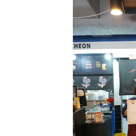
[할인50%] 한·미 투자 올인원 클래스
해외증시