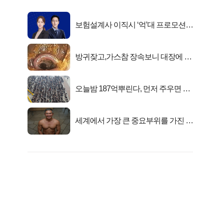
보험설계사 이직시 ‘억’대 프로모션!
키움에셋!
방귀잦고,가스참 장속보니 대장에 똥
이아니라...
오늘밤 187억뿌린다, 먼저 주우면 최
대1억..!
세계에서 가장 큰 중요부위를 가진 남
자의 진실