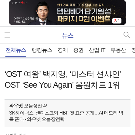
1
/
2
뉴스
홈
전체뉴스
랭킹뉴스
경제
증권
산업·IT
부동산
‘OST 여왕’ 백지영, ‘미스터 션샤인’
OST ‘See You Again’ 음원차트 1위
와우넷
오늘장전략
SK하이닉스, 샌디스크와 HBF 첫 표준 공개…AI 메모리 병
목 푼다 - 와우넷 오늘장전략