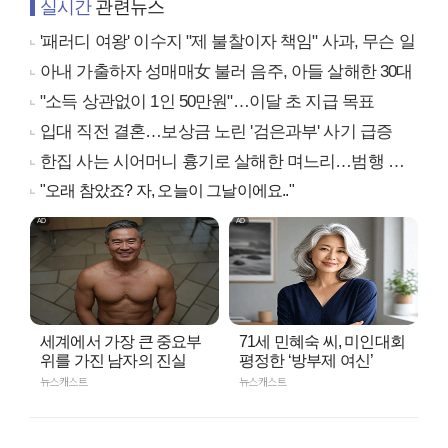
실시간
관련뉴스
'패러디 여왕' 이수지 "제 불찰이자 책임" 사과, 무슨 일
아내 가출하자 성매매女 불러 음주, 아들 살해한 30대
"소득 상관없이 1인 50만원"…이달 초 지급 목표
입대 직전 결혼…보상금 노린 '검은과부' 사기 급증
한집 사는 시어머니 흉기로 살해한 며느리…범행 동기는
"오래 참았죠? 자, 오늘이 그날이에요.."
세계에서 가장 큰 중요부
71세 민혜숙 씨, 미인대회
위를 가진 남자의 진실
평정한 ‘방부제 여신’
뉴스캐스트
뉴스캐스트