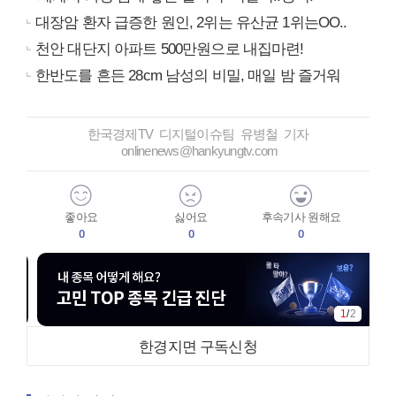
대장암 환자 급증한 원인, 2위는 유산균 1위는OO..
천안 대단지 아파트 500만원으로 내집마련!
한반도를 흔든 28cm 남성의 비밀, 매일 밤 즐거워
한국경제TV 디지털이슈팀 유병철 기자
onlinenews@hankyungtv.com
좋아요
싫어요
후속기사 원해요
0
0
0
1
/
2
한경지면 구독신청