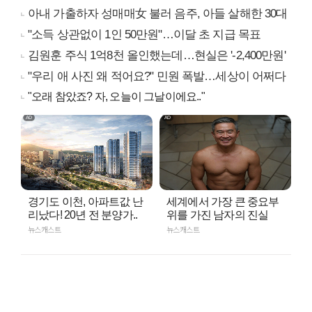
아내 가출하자 성매매女 불러 음주, 아들 살해한 30대
"소득 상관없이 1인 50만원"…이달 초 지급 목표
김원훈 주식 1억8천 올인했는데…현실은 '-2,400만원'
"우리 애 사진 왜 적어요?" 민원 폭발…세상이 어쩌다
"오래 참았죠? 자, 오늘이 그날이에요.."
경기도 이천, 아파트값 난
세계에서 가장 큰 중요부
리났다! 20년 전 분양가..
위를 가진 남자의 진실
뉴스캐스트
뉴스캐스트