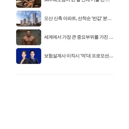
연
오산 신축 아파트, 선착순 ‘반값’ 분양
시작..
세계에서 가장 큰 중요부위를 가진 남
자의 진실
보험설계사 이직시 ‘억’대 프로모션!
키움에셋!