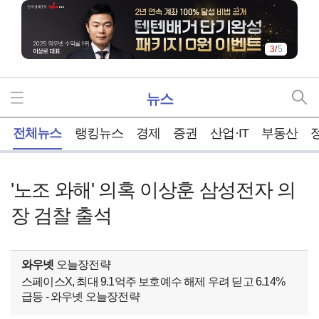
3
/
5
뉴스
홈
전체뉴스
랭킹뉴스
경제
증권
산업·IT
부동산
'노조 와해' 의혹 이상훈 삼성전자 의
장 검찰 출석
와우넷
오늘장전략
스페이스X, 최대 9.1억주 보호예수 해제 우려 딛고 6.14%
급등 - 와우넷 오늘장전략