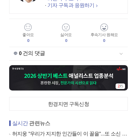
기자 구독과 응원하기
좋아요
싫어요
후속기사 원해요
0
0
0
건의 댓글
0
2
/
5
한경지면 구독신청
실시간
관련뉴스
허지웅 "우리가 지지한 인간들이 이 꼴을"...또 소신 발언