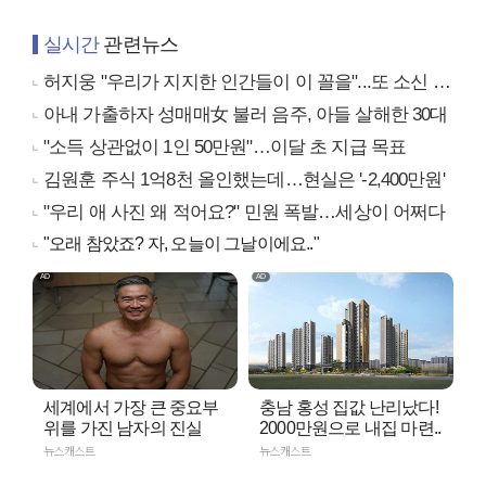
실시간
관련뉴스
허지웅 "우리가 지지한 인간들이 이 꼴을"...또 소신 발언
아내 가출하자 성매매女 불러 음주, 아들 살해한 30대
"소득 상관없이 1인 50만원"…이달 초 지급 목표
김원훈 주식 1억8천 올인했는데…현실은 '-2,400만원'
"우리 애 사진 왜 적어요?" 민원 폭발…세상이 어쩌다
"오래 참았죠? 자, 오늘이 그날이에요.."
세계에서 가장 큰 중요부
충남 홍성 집값 난리났다!
위를 가진 남자의 진실
2000만원으로 내집 마련..
뉴스캐스트
뉴스캐스트