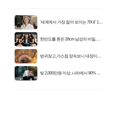
‘세계에서 가장 젊어 보이는 70대’ 1위
선정…
한반도를 흔든 28cm 남성의 비밀, 매
일 밤 즐거워
방귀잦고,가스참 장속보니 대장이아
니라..
빚 2,000만원 이상, 나라에서 90% 갚
아준다!