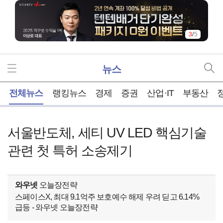
4
/
5
뉴스
홈
전체뉴스
랭킹뉴스
경제
증권
산업·IT
부동산
서울반도체, 세티 UV LED 핵심기술
관련 첫 특허 소송제기
와우넷
오늘장전략
스페이스X, 최대 9.1억주 보호예수 해제 우려 딛고 6.14%
급등 - 와우넷 오늘장전략