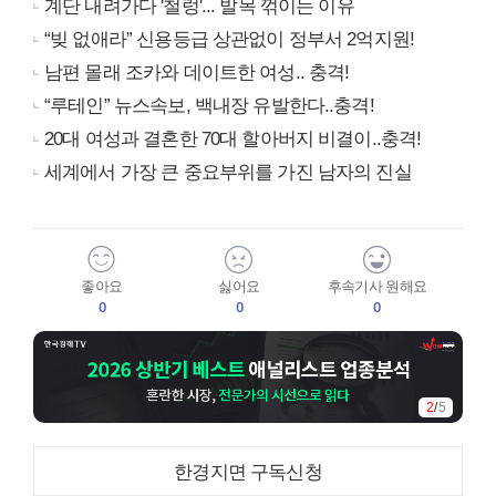
계단 내려가다 '철렁'... 발목 꺾이는 이유
“빚 없애라” 신용등급 상관없이 정부서 2억지원!
남편 몰래 조카와 데이트한 여성.. 충격!
“루테인” 뉴스속보, 백내장 유발한다..충격!
20대 여성과 결혼한 70대 할아버지 비결이..충격!
세계에서 가장 큰 중요부위를 가진 남자의 진실
좋아요
싫어요
후속기사 원해요
0
0
0
2
/
5
한경지면 구독신청