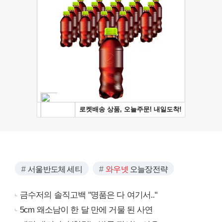
서울반도체 세티
와우넷
오늘장전략
금수저의 솔직고백 "명품은 다 여기서.."
5cm 왜소남이 한 달 만에 거물 된 사연