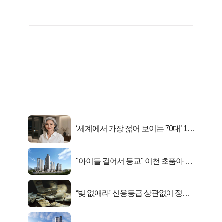
‘세계에서 가장 젊어 보이는 70대’ 1위
선정…
"아이들 걸어서 등교" 이천 초품아 신
축 아파트 잔여세대 공개
“빚 없애라” 신용등급 상관없이 정부
서 2억지원!