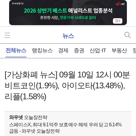
3
/
4
뉴스
홈
전체뉴스
랭킹뉴스
경제
증권
산업·IT
부동산
[가상화폐 뉴스] 09월 10일 12시 00분
비트코인(1.9%), 아이오타(13.48%),
리플(1.58%)
와우넷
오늘장전략
스페이스X, 최대 9.1억주 보호예수 해제 우려 딛고 6.14%
급등 - 와우넷 오늘장전략