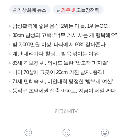
가상화폐 뉴스
와우넷
오늘장전략
남성활력에 좋은 음식 2위는 마늘, 1위는OO..
30cm 남성의 고백: “너무 커서 사는 게 행복해요”
빚 2,000만원 이상, 나라에서 90% 갚아준다!
계단 내려가다 '철렁'... 발목 꺾이는 이유
83세 김보경 씨, 의사도 놀란 ‘압도적 피지컬’
나이 70살에 그곳이 20cm 커진 남자..충격!
71세 민혜숙 씨, 미인대회 평정한 ‘방부제 여신’
동작구 초역세권 신축 아파트, 지금이 제일 싸다
한국경제TV