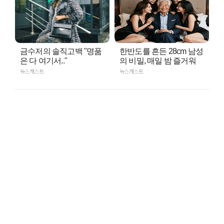
금수저의 솔직고백 "명품
한반도를 흔든 28cm 남성
은 다 여기서.."
의 비밀, 매일 밤 즐거워
뉴스캐스트
뉴스캐스트