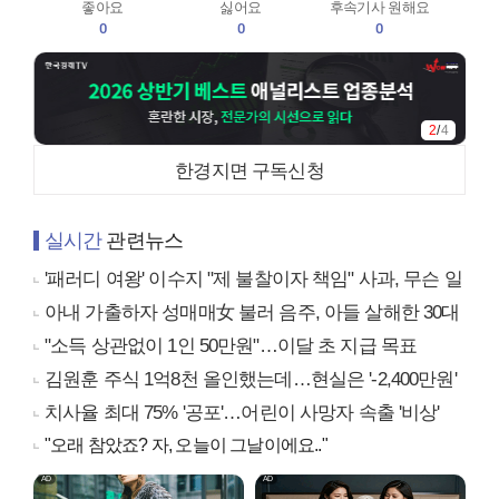
좋아요
싫어요
후속기사 원해요
0
0
0
2
/
4
한경지면 구독신청
실시간
관련뉴스
'패러디 여왕' 이수지 "제 불찰이자 책임" 사과, 무슨 일
아내 가출하자 성매매女 불러 음주, 아들 살해한 30대
"소득 상관없이 1인 50만원"…이달 초 지급 목표
김원훈 주식 1억8천 올인했는데…현실은 '-2,400만원'
치사율 최대 75% '공포'…어린이 사망자 속출 '비상'
"오래 참았죠? 자, 오늘이 그날이에요.."