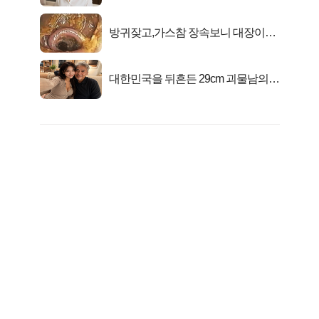
선정…
방귀잦고,가스참 장속보니 대장이아
니라..
대한민국을 뒤흔든 29cm 괴물남의
진실