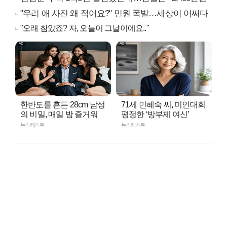
"우리 애 사진 왜 적어요?" 민원 폭발…세상이 어쩌다
"오래 참았죠? 자, 오늘이 그날이에요.."
한반도를 흔든 28cm 남성
71세 민혜숙 씨, 미인대회
의 비밀, 매일 밤 즐거워
평정한 ‘방부제 여신’
뉴스캐스트
뉴스캐스트