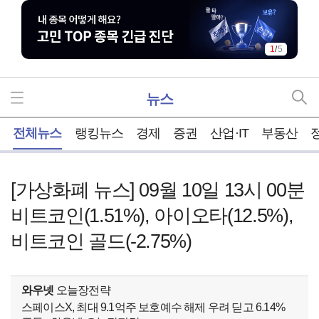
1
/
5
뉴스
홈
전체뉴스
랭킹뉴스
경제
증권
산업·IT
부동산
[가상화폐 뉴스] 09월 10일 13시 00분
비트코인(1.51%), 아이오타(12.5%),
비트코인 골드(-2.75%)
와우넷
오늘장전략
스페이스X, 최대 9.1억주 보호예수 해제 우려 딛고 6.14%