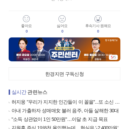
좋아요
싫어요
후속기사 원해요
0
0
0
5
/
5
한경지면 구독신청
실시간
관련뉴스
허지웅 "우리가 지지한 인간들이 이 꼴을"...또 소신 발언
아내 가출하자 성매매女 불러 음주, 아들 살해한 30대
"소득 상관없이 1인 50만원"…이달 초 지급 목표
김원훈 주식 1억8천 올인했는데…현실은 '-2,400만원'