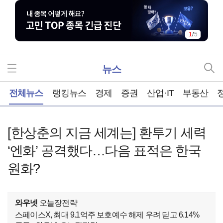
2
/
5
뉴스
홈
전체뉴스
랭킹뉴스
경제
증권
산업·IT
부동산
[한상춘의 지금 세계는] 환투기 세력
‘엔화’ 공격했다…다음 표적은 한국
원화?
와우넷
오늘장전략
스페이스X, 최대 9.1억주 보호예수 해제 우려 딛고 6.14%