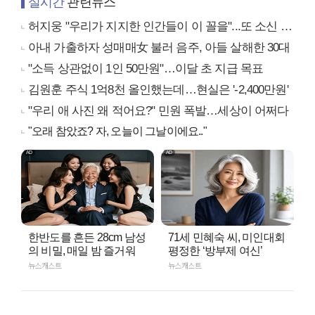
실시간
관련뉴스
허지웅 "우리가 지지한 인간들이 이 꼴을"...또 소신 발언
아내 가출하자 성매매女 불러 음주, 아들 살해한 30대
"소득 상관없이 1인 50만원"…이달 초 지급 목표
김원훈 주식 1억8천 올인했는데…현실은 '-2,400만원'
"우리 애 사진 왜 적어요?" 민원 폭발…세상이 어쩌다
"오래 참았죠? 자, 오늘이 그날이에요.."
한반도를 흔든 28cm 남성
71세 민혜숙 씨, 미인대회
의 비밀, 매일 밤 즐거워
평정한 ‘방부제 여신’
뉴스캐스트
뉴스캐스트