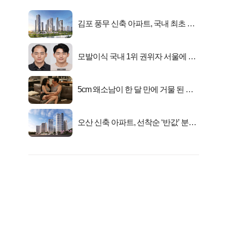
김포 풍무 신축 아파트, 국내 최초 반
값 분양..
모발이식 국내 1위 권위자 서울에 있
었다..
5cm 왜소남이 한 달 만에 거물 된 사
연
오산 신축 아파트, 선착순 ‘반값’ 분양
시작..