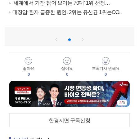
‘세계에서 가장 젊어 보이는 70대’ 1위 선정…
대장암 환자 급증한 원인, 2위는 유산균 1위는OO..
좋아요
싫어요
후속기사 원해요
0
0
0
1
/
5
한경지면 구독신청