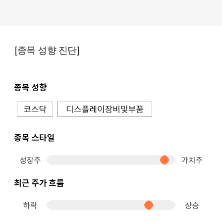
[종목 성향 진단]