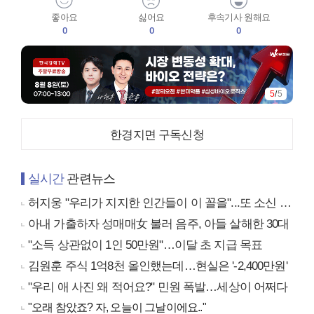
좋아요
싫어요
후속기사 원해요
0
0
0
5
/
5
한경지면 구독신청
실시간
관련뉴스
허지웅 "우리가 지지한 인간들이 이 꼴을"...또 소신 발언
아내 가출하자 성매매女 불러 음주, 아들 살해한 30대
"소득 상관없이 1인 50만원"…이달 초 지급 목표
김원훈 주식 1억8천 올인했는데…현실은 '-2,400만원'
"우리 애 사진 왜 적어요?" 민원 폭발…세상이 어쩌다
"오래 참았죠? 자, 오늘이 그날이에요.."