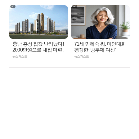
충남 홍성 집값 난리났다!
71세 민혜숙 씨, 미인대회
2000만원으로 내집 마련..
평정한 ‘방부제 여신’
뉴스캐스트
뉴스캐스트