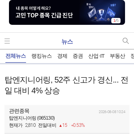
1
/
5
뉴스
홈
전체뉴스
랭킹뉴스
경제
증권
산업·IT
부동산
탑엔지니어링, 52주 신고가 경신... 전
일 대비 4% 상승
관련종목
2026-08-08 10:24
탑엔지니어링 (065130)
2,810
15
0.53%
현재가
전일대비