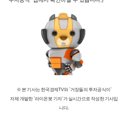
※ 본 기사는 한국경제TV와
`거장들의 투자공식이`
자체 개발한 `라이온봇 기자`가 실시간으로 작성한 기사입
니다.