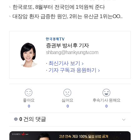
한국로또, 8월부터 전국민에 1억원씩 준다
대장암 환자 급증한 원인, 2위는 유산균 1위는OO..
증권부 방서후 기자
shbang@hankyungtv.com
최신기사 보기
기자 구독과 응원하기
좋아요
싫어요
후속기사 원해요
0
0
0
건의 댓글
0