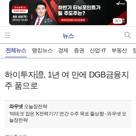
3
/
3
뉴스
홈
전체뉴스
랭킹뉴스
경제
증권
산업·IT
부동산
하이투자證, 1년 여 만에 DGB금융지
주 품으로
와우넷
오늘장전략
'빅테크' 잡은 'K전력기기' 연간 수주 목표 줄상향 - 와우넷 오
늘장전략