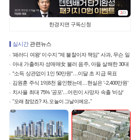
2
/
3
한경지면 구독신청
실시간
관련뉴스
'패러디 여왕' 이수지 "제 불찰이자 책임" 사과, 무슨 일
아내 가출하자 성매매女 불러 음주, 아들 살해한 30대
"소득 상관없이 1인 50만원"…이달 초 지급 목표
김원훈 주식 1억8천 올인했는데…현실은 '-2,400만원'
치사율 최대 75% '공포'…어린이 사망자 속출 '비상'
"오래 참았죠? 자, 오늘이 그날이에요.."