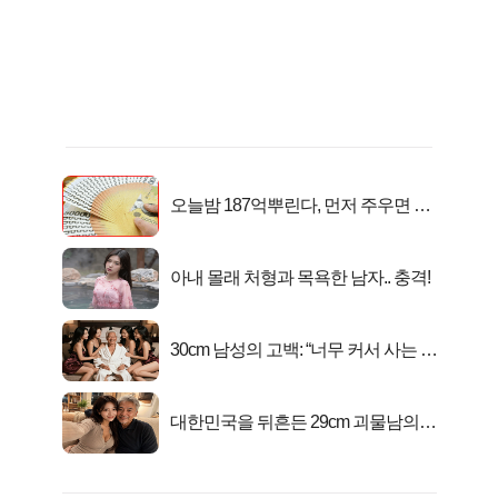
오늘밤 187억뿌린다, 먼저 주우면 최
대1억..!
아내 몰래 처형과 목욕한 남자.. 충격!
30cm 남성의 고백: “너무 커서 사는 게
행복해요”
대한민국을 뒤흔든 29cm 괴물남의
진실