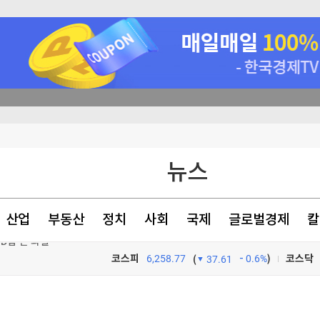
등 고조
뉴스
서 투자로 전환
증
산업
부동산
정치
사회
국제
글로벌경제
칼
ID법'은 좌절
코스피
6,258.77
0.6%
)
코스닥
(
37.61
TV프로그램
와우