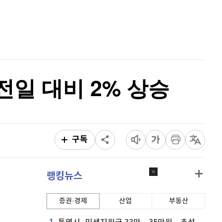
퀀텀
928
(
0.22%
)
홈
AI추천
이더리움 클래식
9,230
(
0.44%
)
품
마켓이슈
특징주
이벤트
비트코인
91,464,000
(
-0.05%
)
전일 대비 2% 상승
구독
랭킹뉴스
증권·경제
산업
부동산
1