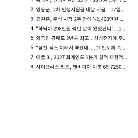
통영시, 민생지원금 33만→35만원…추석 전 푼다
2
영동군, 2차 민생지원금 내달 지급…17일부터 신청 접수
3
김원훈, 주식 시작 2주 만에 '-2,400만원'…"차 한 대 값 날렸다"
4
"하닉이 298만원 찍던 날이 있었단다"…100만 클릭 '전래동화' 정체
5
외국인 공매도 2년來 최고…삼성전자에 무슨일이 [B급기자의 B급리포트]
6
"삼전·닉스 이래서 빠졌네"…中 반도체 속사정 [B급기자의 B급리포트]
7
애플 3i, 2027 회계연도 1분기 실적 제한적 검토 통과
8
사이프러스 펀즈, 엔비디아 지분 6만7250주 매각