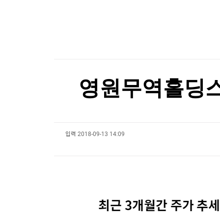
한국경제TV
뉴스홈
스페인도 이탈리아 국경 검문 돌입…세우타발 갈
머니팜 모닝라이브
증권
굿모닝 작전
금융
스페인도 이탈리아 국경 검문 돌입…세우타발 갈
오늘장 뭐사지?
부동산
[오후5시] 뉴스플러스
사회
온로드 (ON ROAD) 인사이트
글로벌경제
영원무역홀딩스, 
랭킹뉴스
입력
2018-09-13 14:09
미네르바아카데미
증권 데이터
스페셜강의
특징주 뉴스
투자/재테크
매매신호 (랭킹100
부동산/세무
투자분석
산업
국내증시
[모집-3기-] 돈버는 트레이딩 투자 북클럽
환율