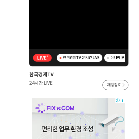
한국경제TV 24시간 LIVE
머니팜 모닝라이브 
한국경제TV
24시간 LIVE
채팅참여