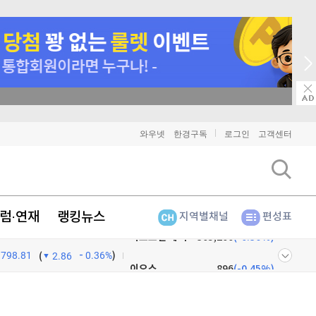
매일 매일 꽝 없는 룰렛 이벤트
비트코인
91,464,000
(
-0.05%
)
와우넷
한경구독
로그인
고객센터
이더리움
2,701,000
(
-0.07%
)
리플
1,469
(
0.14%
)
럼·연재
랭킹뉴스
지역별채널
편성표
비트코인 캐시
305,200
(
-0.36%
)
798.81
0.36%
)
이오스
896
(
-0.45%
)
(
2.86
비트코인 골드
1,313
(
-763.82%
)
넷
주식창