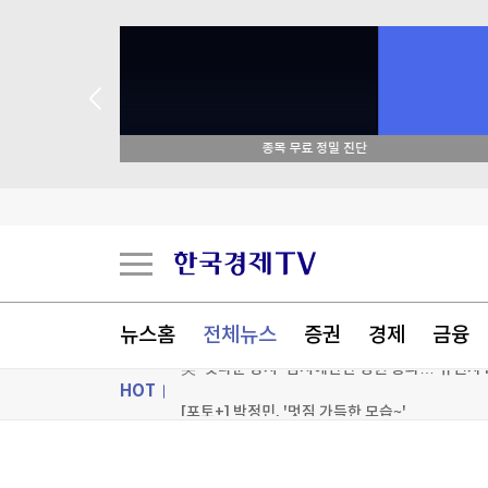
종목 무료 정밀 진단
스페인도 이탈리아 국경 검문 돌입…세우타발 갈
버핏 떠난 버크셔, 2분기 순익 2배로…현금 쌓기
중국, '전력난' 쿠바에 태양광 발전 키트 5천 대 기
뉴스홈
전체뉴스
증권
경제
금융
美 '셧다운 방지' 임시예산안 상원 통과…'유권자 
HOT
[포토+] 박정민, '멋짐 가득한 모습~'
"나야, '흑백요리사' 시즌3"
ON AIR
뉴스
[온에어] 이상로 - 텐텐배거 투자공식 시즌2