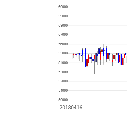
[할인50%] 한·미 투자 올인원 클래스
해외증시