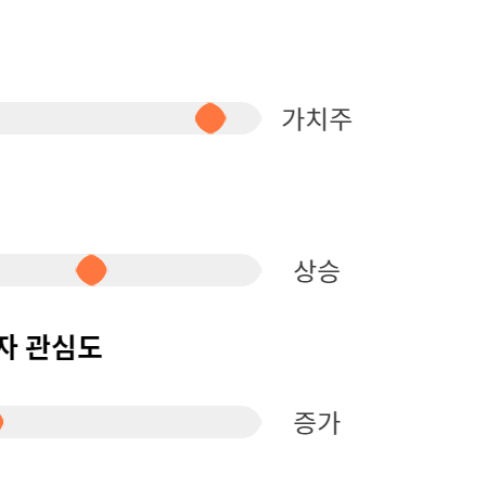
퀀텀
이더리움 클래식
9