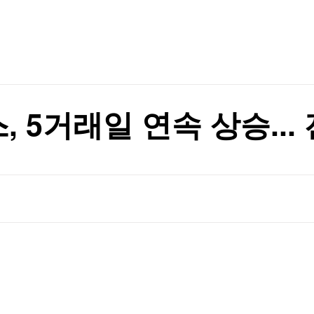
TV홈
무료방송
전체뉴스
등 고조
증권
파트너스
경제
종목핫라인
추천 상
산업
등 고조
경제
오늘의 
정치
생활경제
수익후기
국제
기업·CEO
이벤트
칼럼·연재
5거래일 연속 상승... 
특집방송
전체 프로그램
채널/편성
지역별채널
)
편성표