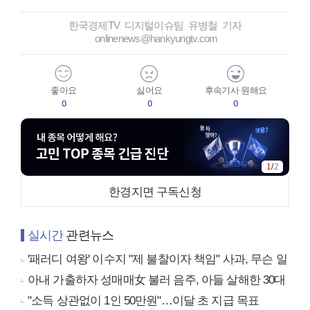
한국경제TV 디지털이슈팀 유병철 기자
onlinenews@hankyungtv.com
좋아요
싫어요
후속기사 원해요
0
0
0
1
/
2
한경지면 구독신청
실시간
관련뉴스
'패러디 여왕' 이수지 "제 불찰이자 책임" 사과, 무슨 일
아내 가출하자 성매매女 불러 음주, 아들 살해한 30대
"소득 상관없이 1인 50만원"…이달 초 지급 목표