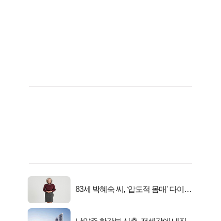
83세 박혜숙 씨, ‘압도적 몸매’ 다이어
트 신 등극