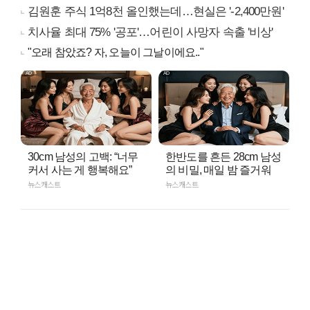
김원훈 주식 1억8천 올인했는데…현실은 '-2,400만원'
치사율 최대 75% '공포'…어린이 사망자 속출 '비상'
"오래 참았죠? 자, 오늘이 그날이에요.."
30cm 남성의 고백: “너무
한반도를 흔든 28cm 남성
커서 사는 게 행복해요”
의 비밀, 매일 밤 즐거워
뉴스캐스트
뉴스캐스트