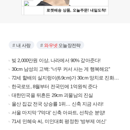
내 사랑
와우넷
오늘장전략
빚 2,000만원 이상, 나라에서 90% 갚아준다!
30cm 남성의 고백: “너무 커서 사는 게 행복해요”
72세 할배의 실지렁이(6.9cm)가 30cm 망치로 진화…
한국로또, 8월부터 전국민에 1억원씩 준다
대한민국을 뒤흔든 29cm 괴물남의 진실
울산 집값 전국 상승률 1위… 신축 지금 사라!
서울 마지막 ‘7억대’ 신축 아파트, 선착순 분양!
71세 민혜숙 씨, 미인대회 평정한 ‘방부제 여신’