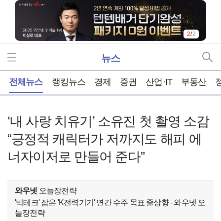
2
/
2
뉴스
홈
전체뉴스
랭킹뉴스
경제
증권
산업·IT
부동산
‘내 사랑 치유기’ 소유진 첫 촬영 소감
“긍정적 캐릭터가 저까지도 해피 에
너자이저로 만들어 준다”
와우넷
오늘장전략
'빅테크' 잡은 'K전력기기' 연간 수주 목표 줄상향 - 와우넷 오
늘장전략