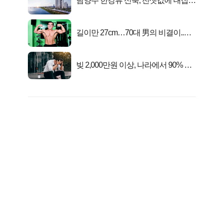
남양주 한강뷰 신축, 전셋값에 내집마
련!
길이만 27cm…70대 男의 비결이..충
격!
빚 2,000만원 이상, 나라에서 90% 갚
아준다!