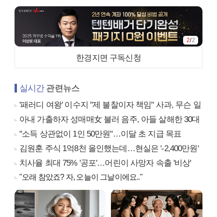
2
/
2
한경지면 구독신청
실시간
관련뉴스
'패러디 여왕' 이수지 "제 불찰이자 책임" 사과, 무슨 일
아내 가출하자 성매매女 불러 음주, 아들 살해한 30대
"소득 상관없이 1인 50만원"…이달 초 지급 목표
김원훈 주식 1억8천 올인했는데…현실은 '-2,400만원'
치사율 최대 75% '공포'…어린이 사망자 속출 '비상'
"오래 참았죠? 자, 오늘이 그날이에요.."