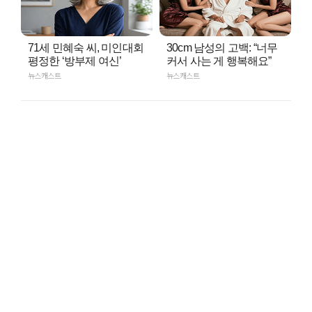
71세 민혜숙 씨, 미인대회
30cm 남성의 고백: “너무
평정한 ‘방부제 여신’
커서 사는 게 행복해요”
뉴스캐스트
뉴스캐스트