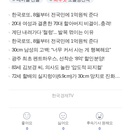
한국로또, 8월부터 전국민에 1억원씩 준다
20대 여성과 결혼한 70대 할아버지 비결이..충격!
계단 내려가다 '철렁'... 발목 꺾이는 이유
한국로또, 8월부터 전국민에 1억원씩 준다
30cm 남성의 고백: “너무 커서 사는 게 행복해요”
광주 최초 펜트하우스, 선착순 ‘8억' 할인분양!
83세 김보경 씨, 의사도 놀란 ‘압도적 피지컬’
72세 할배의 실지렁이(6.9cm)가 30cm 망치로 진화…
한국경제TV
좋아요
싫어요
후속기사 원해요
0
0
0