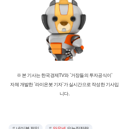
※ 본 기사는 한국경제TV와
`거장들의 투자공식이`
자체 개발한 `라이온봇 기자`가 실시간으로 작성한 기사입
니다.
네이블 전일
와우넷
오늘장전략