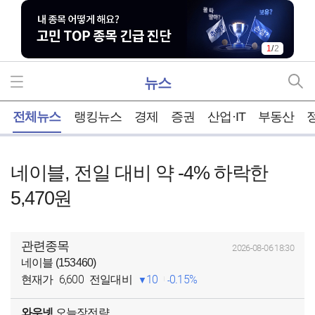
1
/
2
뉴스
홈
전체뉴스
랭킹뉴스
경제
증권
산업·IT
부동산
네이블, 전일 대비 약 -4% 하락한
5,470원
관련종목
2026-08-06 18:30
네이블 (153460)
6,600
10
0.15%
현재가
전일대비
와우넷
오늘장전략