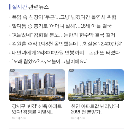
실시간
관련뉴스
폭염 속 심장이 '두근'…그냥 넘겼다간 돌연사 위험
말다툼 중 흉기로 '어머니 살해'…18세 아들 결국
"X돌았네" 김희철 분노…논란의 현수막 결국 철거
김원훈 주식 1억8천 올인했는데…현실은 '-2,400만원'
내연녀에게 2억8000만원 연봉까지…논란 또 터졌다
"오래 참았죠? 자, 오늘이 그날이에요.."
강서구 ‘반값’ 신축 아파트
천안 아파트값 난리났다!
떴다! 경쟁률 치열해..
20년 전 분양가..
뉴스캐스트
뉴스캐스트