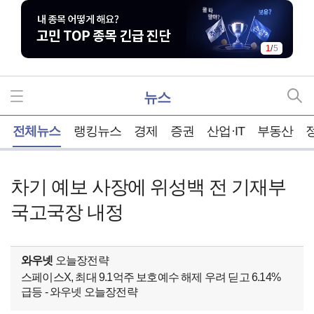
1
/
5
뉴스
홈
전체뉴스
랭킹뉴스
경제
증권
산업·IT
부동산
차기 예보 사장에 위성백 전 기재부
국고국장 내정
와우넷
오늘장전략
스페이스X, 최대 9.1억주 보호예수 해제 우려 딛고 6.14%
급등 - 와우넷 오늘장전략