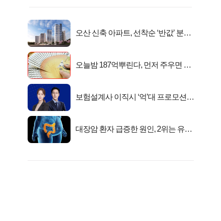
오산 신축 아파트, 선착순 ‘반값’ 분양
시작..
오늘밤 187억뿌린다, 먼저 주우면 최
대1억..!
보험설계사 이직시 ‘억’대 프로모션!
키움에셋!
대장암 환자 급증한 원인, 2위는 유산
균 1위는OO..