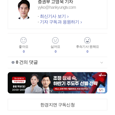
증권부 고영욱 기자
yyko@hankyungtv.com
최신기사 보기
기자 구독과 응원하기
좋아요
싫어요
후속기사 원해요
0
0
0
건의 댓글
0
5
/
5
한경지면 구독신청