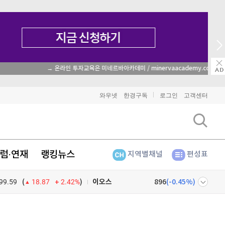
→ 온라인 투자교육은 미네르바아카데미 / minervaacademy.co.kr
비트코인
91,683,000
(
0.01%
)
와우넷
한경구독
로그인
고객센터
이더리움
2,706,000
(
1.42%
)
리플
1,508
(
-0.4%
)
럼·연재
랭킹뉴스
지역별채널
편성표
비트코인 캐시
303,600
(
-0.2%
)
99.59
2.42%
)
이오스
896
(
-0.45%
)
(
18.87
비트코인 골드
1,313
(
-763.82%
)
넷
주식창