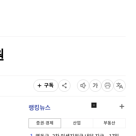
퀀텀
914
(
0.22%
)
홈
AI추천
이더리움 클래식
9,250
(
0.38%
)
품
마켓이슈
특징주
이벤트
비트코인
91,683,000
(
0.01%
)
원
구독
랭킹뉴스
증권·경제
산업
부동산
1