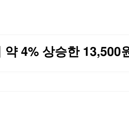
TV홈
무료방송
전체뉴스
증권
파트너스
경제
종목핫라인
추천 상
산업
경제
오늘의 
정치
생활경제
수익후기
국제
기업·CEO
이벤트
칼럼·연재
 약 4% 상승한 13,500
특집방송
전체 프로그램
채널/편성
지역별채널
)
편성표