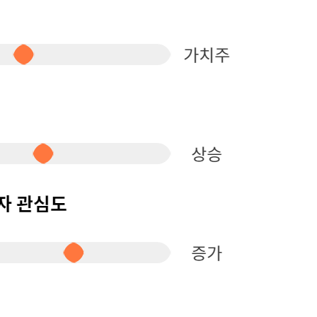
퀀텀
이더리움 클래식
9