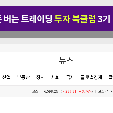
뉴스
업계 긴장
"…왜?
산업
부동산
정치
사회
국제
글로벌경제
칼
격으로 경쟁"
코스피
6,598.26
3.76%
)
코스닥
7
(
239.31
TV프로그램
와우