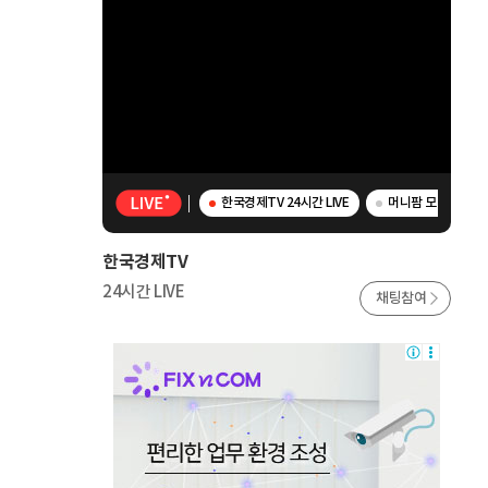
한국경제TV 24시간 LIVE
머니팜 모닝라이브 
한국경제TV
24시간 LIVE
채팅참여