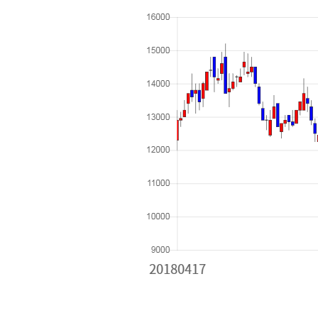
[할인50%] 한·미 투자 올인원 클래스
해외증시