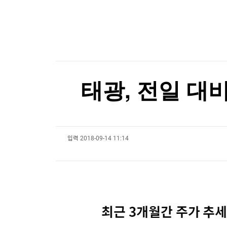
한국경제TV
뉴스홈
자녀가 주주인 가족법인, 절세 전략의 핵심 5가지
머니팜 모닝라이브
증권
굿모닝 작전
금융
자녀가 주주인 가족법인, 절세 전략의 핵심 5가지
오늘장 뭐사지?
부동산
[오후5시] 뉴스플러스
사회
온로드 (ON ROAD) 인사이트
글로벌경제
태광, 전일 대비
랭킹뉴스
입력
2018-09-14 11:14
미네르바아카데미
증권 데이터
스페셜강의
특징주 뉴스
투자/재테크
매매신호 (랭킹100
부동산/세무
투자분석
산업
국내증시
[모집-3기-] 돈버는 트레이딩 투자 북클럽
환율