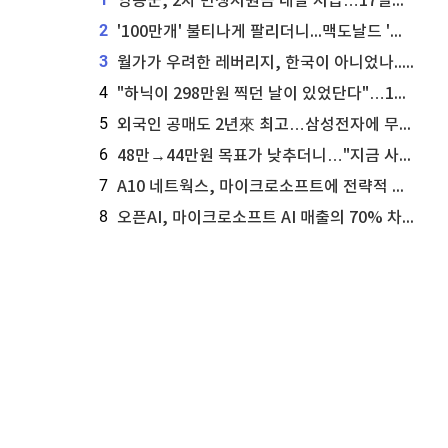
영동군, 2차 민생지원금 내달 지급…17일부터 신청 접수
2
'100만개' 불티나게 팔리더니...맥도날드 '충주찰옥수수버거' 돌연 판매 종료
3
월가가 우려한 레버리지, 한국이 아니었나...'상황 인식' 못한 아셴브레너의 추락
4
"하닉이 298만원 찍던 날이 있었단다"…100만 클릭 '전래동화' 정체
5
외국인 공매도 2년來 최고…삼성전자에 무슨일이 [B급기자의 B급리포트]
6
48만→44만원 목표가 낮추더니…"지금 사라, 70% 오른다"는 종목
7
A10 네트웍스, 마이크로소프트에 전략적 지분 워런트 발행
8
오픈AI, 마이크로소프트 AI 매출의 70% 차지할 전망