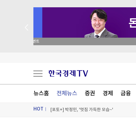
 꽝 없는 룰렛 이벤트
자녀가 주주인 가족법인, 절세 전략의 핵심 5가지
"트럼프, 수입 폴리실리콘 15% 관세 검토"…韓 
유승민, 李 대통령 향해 "서울대·충암고도 없애라
뉴스홈
전체뉴스
증권
경제
금융
메타, 첫 AI 코딩 에이전트 공개…"성능 아닌 가
HOT
[포토+] 박정민, '멋짐 가득한 모습~'
"나야, '흑백요리사' 시즌3"
ON AIR
뉴스
[온에어] 머니플러스