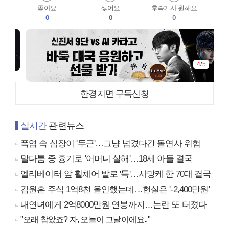
좋아요
싫어요
후속기사 원해요
0
0
0
4
/
5
한경지면 구독신청
실시간
관련뉴스
폭염 속 심장이 '두근'…그냥 넘겼다간 돌연사 위험
말다툼 중 흉기로 '어머니 살해'…18세 아들 결국
엘리베이터 앞 휠체어 발로 '툭'…사망케 한 70대 결국
김원훈 주식 1억8천 올인했는데…현실은 '-2,400만원'
내연녀에게 2억8000만원 연봉까지…논란 또 터졌다
"오래 참았죠? 자, 오늘이 그날이에요.."