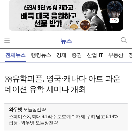
5
/
5
뉴스
홈
전체뉴스
랭킹뉴스
경제
증권
산업·IT
부동산
㈜유학피플, 영국·캐나다 아트 파운
데이션 유학 세미나 개최
와우넷
오늘장전략
스페이스X, 최대 9.1억주 보호예수 해제 우려 딛고 6.14%
급등 - 와우넷 오늘장전략