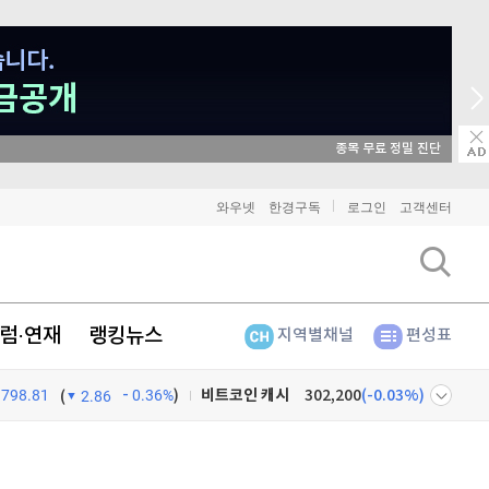
매일 매일 꽝 없는 룰렛 이벤트
비트코인
91,282,000
(
-0.07%
)
와우넷
한경구독
로그인
고객센터
이더리움
2,694,000
(
0.07%
)
리플
1,439
(
-0.35%
)
럼·연재
랭킹뉴스
지역별채널
편성표
비트코인 캐시
302,200
(
-0.03%
)
798.81
0.36%
)
이오스
896
(
-0.45%
)
(
2.86
비트코인 골드
1,313
(
-763.82%
)
넷
주식창