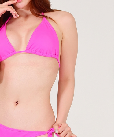
퀀텀
이더리움 클래식
9