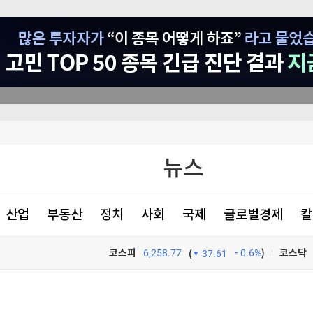
동안 검문
뉴스
0억' 폭풍 매수
특혜 의혹"
산업
부동산
정치
사회
국제
글로벌경제
칼
코스피
6,258.77
0.6%
)
코스닥
(
37.61
TV프로그램
와우