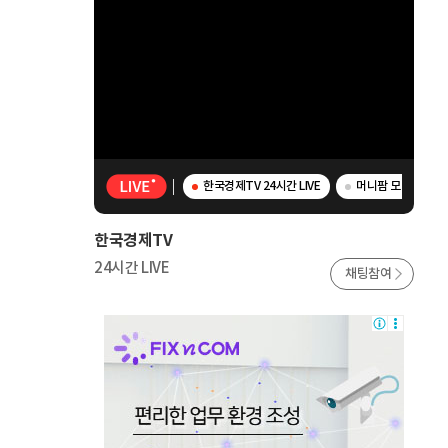
한국경제TV 24시간 LIVE
머니팜 모닝라이브 
한국경제TV
24시간 LIVE
채팅참여