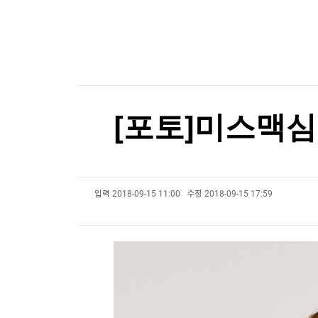
한국경제TV
뉴스홈
스페인, 이탈리아 국경 제한에 맞불…여행객 한달
머니팜 모닝라이브
증권
굿모닝 작전
금융
스페인, 이탈리아 국경 제한에 맞불…여행객 한달
오늘장 뭐사지?
부동산
[오후5시] 뉴스플러스
사회
온로드 (ON ROAD) 인사이트
글로벌경제
[포토]미스맥심
랭킹뉴스
입력
2018-09-15 11:00
수정
2018-09-15 17:59
미네르바아카데미
증권 데이터
스페셜강의
특징주 뉴스
투자/재테크
매매신호 (랭킹100
부동산/세무
투자분석
산업
국내증시
[모집-3기-] 돈버는 트레이딩 투자 북클럽
환율