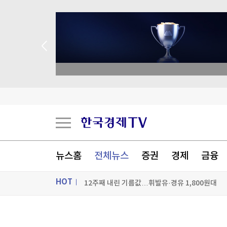
종목 무료 정밀 진단
스페인, 이탈리아 국경 제한에 맞불…여행객 한달
서학개미 마음은 '빅테크'…아마존·마이크론 '400
"인판티노, UEFA 사무총장 시절 내연 여직원에 
뉴스홈
전체뉴스
증권
경제
금융
12주째 내린 기름값…휘발유·경유 1,800원대
HOT
[포토+] 박정민, '멋짐 가득한 모습~'
"나야, '흑백요리사' 시즌3"
ON AIR
뉴스
[온에어] 국고처 3부