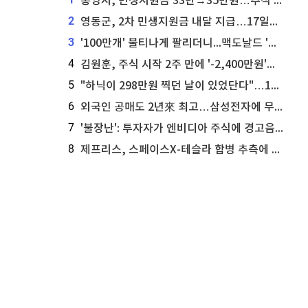
통영시, 민생지원금 33만→35만원…추석 전 푼다
2
영동군, 2차 민생지원금 내달 지급…17일부터 신청 접수
3
'100만개' 불티나게 팔리더니...맥도날드 '충주찰옥수수버거' 돌연 판매 종료
4
김원훈, 주식 시작 2주 만에 '-2,400만원'…"차 한 대 값 날렸다"
5
"하닉이 298만원 찍던 날이 있었단다"…100만 클릭 '전래동화' 정체
6
외국인 공매도 2년來 최고…삼성전자에 무슨일이 [B급기자의 B급리포트]
7
'불장난': 투자자가 엔비디아 주식에 경고음 울려
8
제프리스, 스페이스X-테슬라 합병 추측에 대한 트래커 주식 가능성 분석