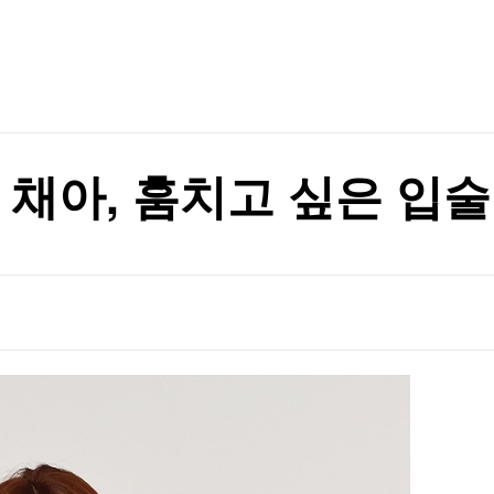
TV홈
무료방송
전체뉴스
동안 검문
증권
파트너스
경제
종목핫라인
추천 상
산업
동안 검문
경제
오늘의 
정치
생활경제
수익후기
국제
기업·CEO
이벤트
칼럼·연재
 채아, 훔치고 싶은 입술
특집방송
전체 프로그램
채널/편성
지역별채널
)
편성표