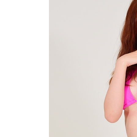
[할인50%] 한·미 투자 올인원 클래스
해외증시