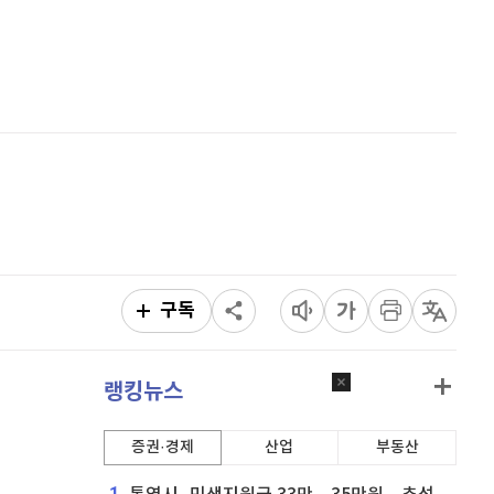
퀀텀
915
(
-0.11%
)
홈
AI추천
이더리움 클래식
9,110
(
-0.16%
)
품
마켓이슈
특징주
이벤트
비트코인
91,282,000
(
-0.07%
)
구독
랭킹뉴스
증권·경제
산업
부동산
1