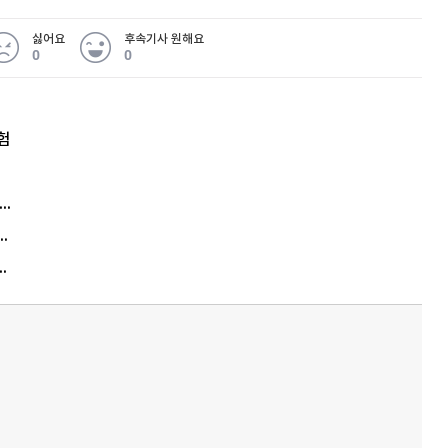
싫어요
후속기사 원해요
0
0
험
엘리베이터 앞 휠체어 발로 '툭'…사망케 한 70대 결국
김원훈 주식 1억8천 올인했는데…현실은 '-2,400만원'
에게 2억8000만원 연봉까지…논란 또 터졌다