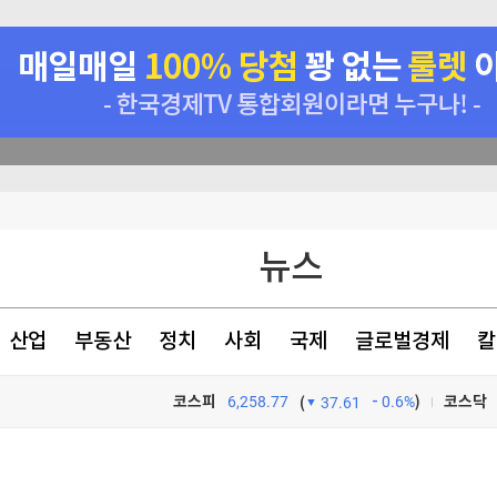
표는 박빙
뉴스
원 손실"
호르무즈 폐쇄"(종합)
산업
부동산
정치
사회
국제
글로벌경제
칼
9% 인상
코스피
6,258.77
0.6%
)
코스닥
(
37.61
TV프로그램
와우