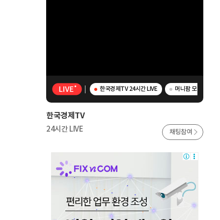
한국경제TV 24시간 LIVE
머니팜 모닝라이브 
한국경제TV
24시간 LIVE
채팅참여