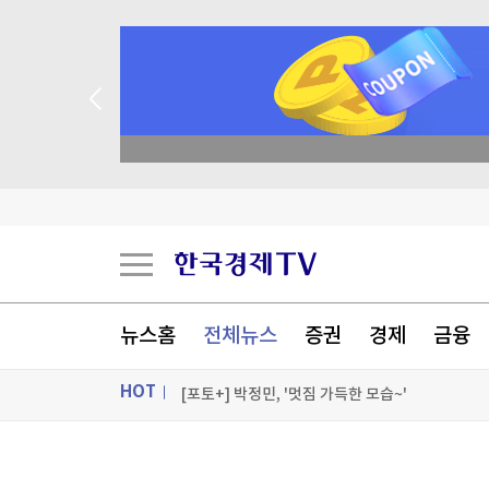
종목 무료 정밀 진단
김민석, 강원·TK 경선서 '4%p차' 승리…누적득
우크라, '40일 작전' 성공 선언…"러 물류망 17조
이란, 美에 병력철수·배상금 요구…"충족시까지 
뉴스홈
전체뉴스
증권
경제
금융
'보름달 빵' 이젠 2천원이라니...삼립, 빵값 평균 
HOT
[포토+] 박정민, '멋짐 가득한 모습~'
"나야, '흑백요리사' 시즌3"
ON AIR
뉴스
[온에어] 국고처 4부