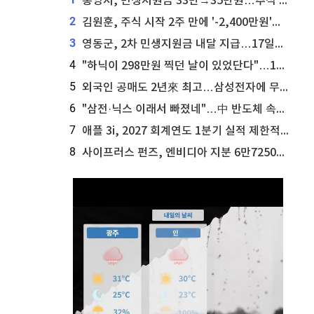
통영시, 민생지원금 33만→35만원…추석 전 푼다
2
김원훈, 주식 시작 2주 만에 '-2,400만원'…"차 한 대 값 날렸다"
3
영동군, 2차 민생지원금 내달 지급…17일부터 신청 접수
4
"하닉이 298만원 찍던 날이 있었단다"…100만 클릭 '전래동화' 정체
5
외국인 공매도 2년來 최고…삼성전자에 무슨일이 [B급기자의 B급리포트]
6
"삼전·닉스 이래서 빠졌네"…中 반도체 속사정 [B급기자의 B급리포트]
7
애플 3i, 2027 회계연도 1분기 실적 제한적 검토 통과
8
사이프러스 펀즈, 엔비디아 지분 6만7250주 매각