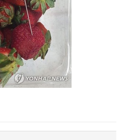
퀀텀
이더리움 클래식
9