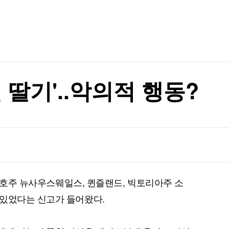
TV홈
무료방송
전체뉴스
표는 박빙
증권
파트너스
경제
종목핫라인
추천 상
산업
표는 박빙
경제
오늘의 
정치
생활경제
수익후기
국제
기업·CEO
이벤트
칼럼·연재
 딸기'..악의적 행동?
특집방송
전체 프로그램
채널/편성
지역별채널
르면 호주 뉴사우스웨일스, 퀸즐랜드, 빅토리아주 소
)
편성표
 있었다는 신고가 들어왔다.