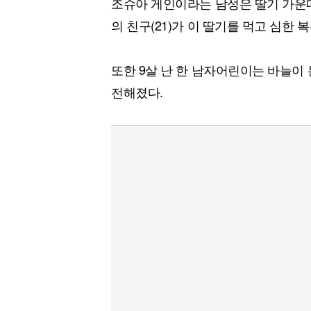
조슈아 게인이라는 남성은 딸기 가운
[할인50%] 한·미 투자 올인원 클래스
해외증시
의 친구(21)가 이 딸기를 먹고 심한
또한 9살 난 한 남자어린이는 바늘이
전해졌다.