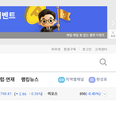
매일 매일 꽝 없는 룰렛 이벤트
비트코인
91,332,000
(
-0.2%
)
와우넷
한경구독
로그인
고객센터
이더리움
2,703,000
(
0%
)
리플
1,459
(
-0.55%
)
럼·연재
랭킹뉴스
지역별채널
편성표
비트코인 캐시
304,900
(
-0.46%
)
798.81
0.36%
)
이오스
896
(
-0.45%
)
(
2.86
비트코인 골드
1,313
(
-763.82%
)
넷
주식창