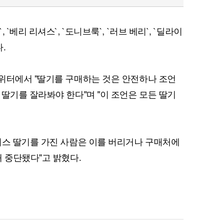
`베리 리셔스`, `도니브룩`, `러브 베리`, `딜라이
.
위터에서 "딸기를 구매하는 것은 안전하나 조언
 딸기를 잘라봐야 한다"며 "이 조언은 모든 딸기
셔스 딸기를 가진 사람은 이를 버리거나 구매처에
 중단됐다"고 밝혔다.