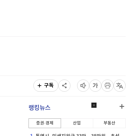
퀀텀
941
(
1.62%
)
홈
AI추천
이더리움 클래식
9,140
(
-0.55%
)
품
마켓이슈
특징주
이벤트
비트코인
91,332,000
(
-0.2%
)
구독
랭킹뉴스
증권·경제
산업
부동산
1