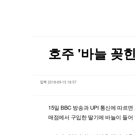
한국경제TV
뉴스홈
김민석, 강원·TK 경선서 '4%p차' 승리…누적득
머니팜 모닝라이브
증권
굿모닝 작전
금융
김민석, 강원·TK 경선서 '4%p차' 승리…누적득
오늘장 뭐사지?
부동산
[오후5시] 뉴스플러스
사회
온로드 (ON ROAD) 인사이트
글로벌경제
호주 '바늘 꽂힌
랭킹뉴스
입력
2018-09-15 18:57
미네르바아카데미
증권 데이터
스페셜강의
특징주 뉴스
15일 BBC 방송과 UPI 통신에 따
투자/재테크
매매신호 (랭킹100
부동산/세무
투자분석
매점에서 구입한 딸기에 바늘이 들어
산업
국내증시
[모집-3기-] 돈버는 트레이딩 투자 북클럽
환율