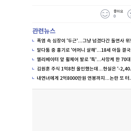
좋아요
0
관련뉴스
폭염 속 심장이 '두근'…그냥 넘겼다간 돌연사 위
말다툼 중 흉기로 '어머니 살해'…18세 아들 결국
내연녀