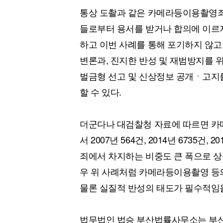
통상 도촬과 같은 카메라등이용촬영죄
들로부터 용서를 받거나 합의에 이르지
하고 이번 사례를 통해 포기하지 않
변론과, 진지한 반성 및 재범방지를 
벌금형 선고 및 신상정보 공개ㆍ고지를
할 수 있다.
더군다나 대검찰청 자료에 따르면 카메
서 2007년 564건, 2014년 6735건
죄에서 차지하는 비중도 큰 폭으로 상
우 위 사례처럼 카메라등이용촬영 등
물론 실질적 반성의 태도가 필수적임
법무법인 법승 부산법률사무소는 부산 