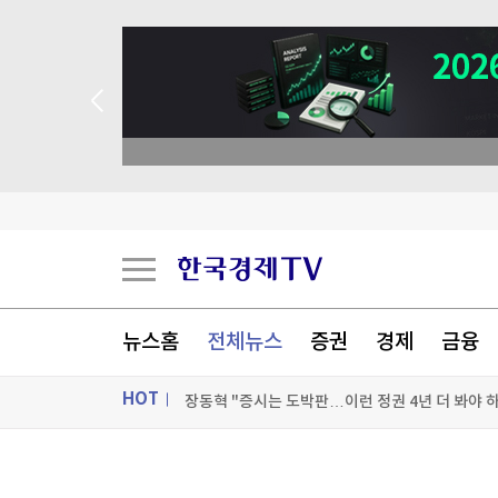
 꽝 없는 룰렛 이벤트
뉴스홈
전체뉴스
증권
경제
금융
장동혁 "증시는 도박판…이런 정권 4년 더 봐야 
HOT
한전기술지주 공식 출범...에너지 유니콘 키운다
ON AIR
뉴스
길거리서 지인 폭행해 중태 빠트린 50대…살인미