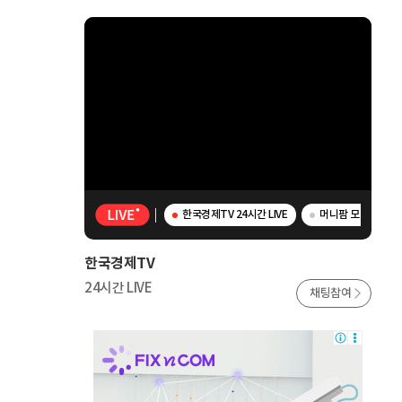
한국경제TV 24시간 LIVE
머니팜 모닝라이브 
한국경제TV
24시간 LIVE
채팅참여