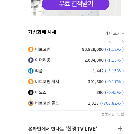
가상화폐 시세
기사 보기 +
914
(
-0.66%
)
비트코인
90,829,000
(
-1.12%
)
,170
(
0.77%
)
이더리움
2,684,000
(
-1.13%
)
리플
1,442
(
-3.15%
)
비트코인 캐시
301,800
(
-0.17%
)
이오스
896
(
-0.45%
)
비트코인 골드
1,313
(
-763.82%
)
정보제공 : 빗썸
'한경TV LIVE'
온라인에서 만나는