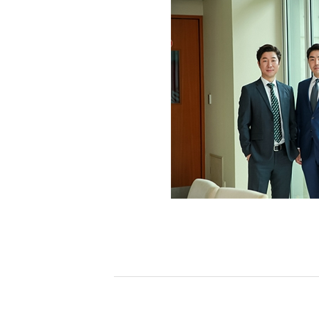
[할인50%] 한·미 투자 올인원 클래스
해외증시