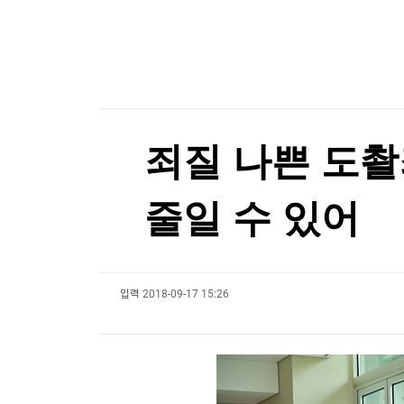
전 세계 135대 중 단 29대…2억 육박 BMW 한정
한국경제TV
뉴스홈
머니팜 모닝라이브
증권
[포토+] 박정민, '멋짐 가득한 모습~'
굿모닝 작전
금융
"나야, '흑백요리사' 시즌3"
오늘장 뭐사지?
부동산
[오후5시] 뉴스플러스
사회
[온에어] 마켓인사이트
온로드 (ON ROAD) 인사이트
글로벌경제
죄질 나쁜 도촬
장동혁 "증시는 도박판…이런 정권 4년 더 봐야 
랭킹뉴스
장동혁 "증시는 도박판…이런 정권 4년 더 봐야 
줄일 수 있어
미네르바아카데미
증권 데이터
입력
2018-09-17 15:26
스페셜강의
특징주 뉴스
투자/재테크
매매신호 (랭킹100
부동산/세무
투자분석
산업
국내증시
[모집-3기-] 돈버는 트레이딩 투자 북클럽
환율