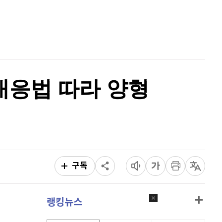
홈
비트코인 캐시
301,800
(
-0.17%
)
AI추천
이오스
896
(
-0.45%
)
품
마켓이슈
특징주
이벤트
비트코인 골드
1,313
(
-763.82%
)
대응법 따라 양형
퀀텀
914
(
-0.66%
)
이더리움 클래식
9,170
(
0.77%
)
비트코인
90,829,000
(
-1.12%
)
구독
랭킹뉴스