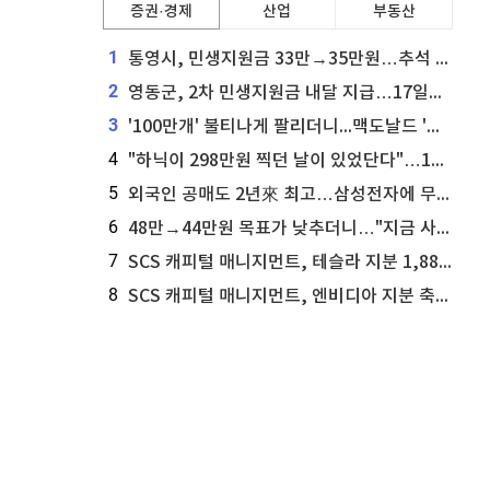
증권·경제
산업
부동산
1
통영시, 민생지원금 33만→35만원…추석 전 푼다
2
영동군, 2차 민생지원금 내달 지급…17일부터 신청 접수
3
'100만개' 불티나게 팔리더니...맥도날드 '충주찰옥수수버거' 돌연 판매 종료
4
"하닉이 298만원 찍던 날이 있었단다"…100만 클릭 '전래동화' 정체
5
외국인 공매도 2년來 최고…삼성전자에 무슨일이 [B급기자의 B급리포트]
6
48만→44만원 목표가 낮추더니…"지금 사라, 70% 오른다"는 종목
7
SCS 캐피털 매니지먼트, 테슬라 지분 1,889주 추가 매수
8
SCS 캐피털 매니지먼트, 엔비디아 지분 축소...8,590주 매도