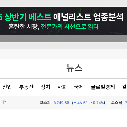
뉴스
산업
부동산
정치
사회
국제
글로벌경제
칼
하나"
코스피
6,249.85
0.74%
)
코스닥
(
46.53
TV프로그램
와우
수 혐의 체포