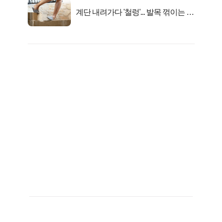
계단 내려가다 '철렁'... 발목 꺾이는 이
유