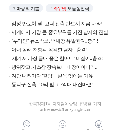
마성의 기쁨
와우넷
오늘장전략
삼성 반도체 옆, 고덕 신축 반드시 지금 사라!
세계에서 가장 큰 중요부위를 가진 남자의 진실
“루테인” 뉴스속보, 백내장 유발한다..충격!
아내 몰래 처형과 목욕한 남자.. 충격!
‘세계서 가장 몸매 좋은 할머니’ 비결이..충격!
방귀잦고,가스참 장속보니 대장이아니라..
계단 내려가다 '철렁'... 발목 꺾이는 이유
동작구 신축, 10억 벌고 7억대 내집마련!
한국경제TV 디지털이슈팀 유병철 기자
onlinenews@hankyungtv.com