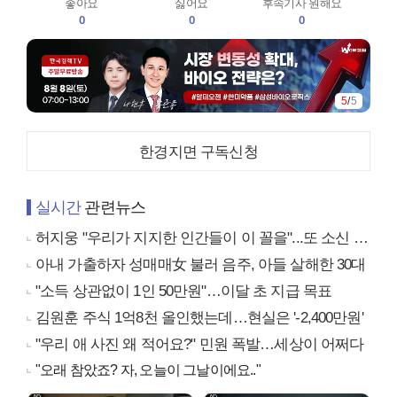
좋아요
싫어요
후속기사 원해요
0
0
0
5
/
5
한경지면 구독신청
실시간
관련뉴스
허지웅 "우리가 지지한 인간들이 이 꼴을"...또 소신 발언
아내 가출하자 성매매女 불러 음주, 아들 살해한 30대
"소득 상관없이 1인 50만원"…이달 초 지급 목표
김원훈 주식 1억8천 올인했는데…현실은 '-2,400만원'
"우리 애 사진 왜 적어요?" 민원 폭발…세상이 어쩌다
"오래 참았죠? 자, 오늘이 그날이에요.."