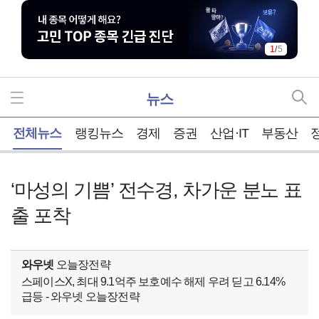
1
/
5
뉴스
홈
전체뉴스
랭킹뉴스
경제
증권
산업·IT
부동산
‘마성의 기쁨’ 전수경, 차가운 분노 표
출 포착
와우넷
오늘장전략
스페이스X, 최대 9.1억주 보호예수 해제 우려 딛고 6.14%
급등 - 와우넷 오늘장전략