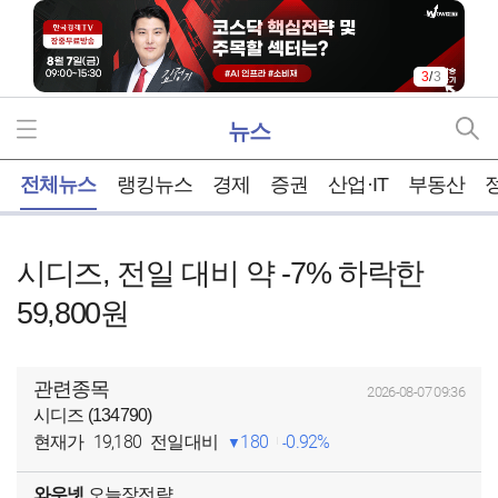
3
/
3
뉴스
홈
전체뉴스
랭킹뉴스
경제
증권
산업·IT
부동산
시디즈, 전일 대비 약 -7% 하락한
59,800원
관련종목
2026-08-07 09:36
시디즈 (134790)
19,180
180
0.92%
현재가
전일대비
와우넷
오늘장전략