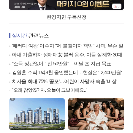
2
/
3
한경지면 구독신청
실시간
관련뉴스
'패러디 여왕' 이수지 "제 불찰이자 책임" 사과, 무슨 일
아내 가출하자 성매매女 불러 음주, 아들 살해한 30대
"소득 상관없이 1인 50만원"…이달 초 지급 목표
김원훈 주식 1억8천 올인했는데…현실은 '-2,400만원'
치사율 최대 75% '공포'…어린이 사망자 속출 '비상'
"오래 참았죠? 자, 오늘이 그날이에요.."