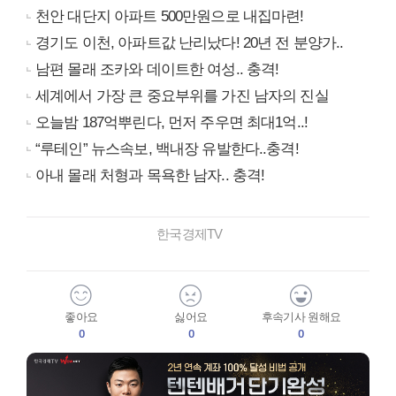
천안 대단지 아파트 500만원으로 내집마련!
경기도 이천, 아파트값 난리났다! 20년 전 분양가..
남편 몰래 조카와 데이트한 여성.. 충격!
세계에서 가장 큰 중요부위를 가진 남자의 진실
오늘밤 187억뿌린다, 먼저 주우면 최대1억..!
“루테인” 뉴스속보, 백내장 유발한다..충격!
아내 몰래 처형과 목욕한 남자.. 충격!
한국경제TV
좋아요
싫어요
후속기사 원해요
0
0
0