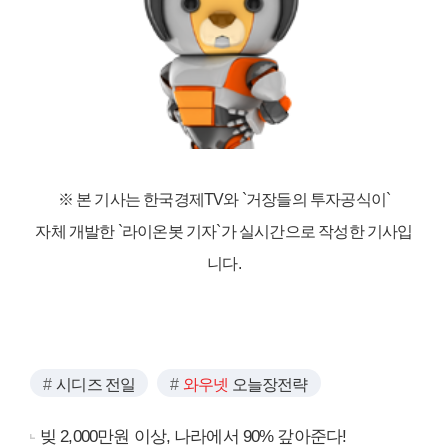
※ 본 기사는 한국경제TV와
`거장들의 투자공식이`
자체 개발한 `라이온봇 기자`가 실시간으로 작성한 기사입
니다.
시디즈 전일
와우넷
오늘장전략
빚 2,000만원 이상, 나라에서 90% 갚아준다!