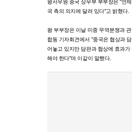
왕서우원 중국 상무부 부부장은 "언제
[할인50%] 한·미 투자 올인원 클래스
해외증시
국 측의 의지에 달려 있다"고 밝혔다.
왕 부부장은 이날 미중 무역분쟁과 
합동 기자회견에서 "중국은 협상과 담
어놓고 있지만 담판과 협상에 효과가
해야 한다"며 이같이 말했다.