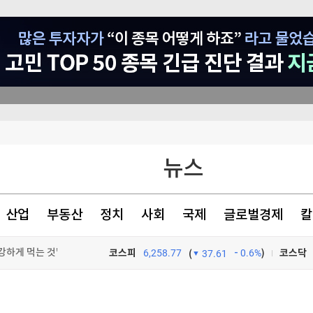
뉴스
 최다
와 엇박자'"
산업
부동산
정치
사회
국제
글로벌경제
칼
 내년 3월 완공"
강하게 먹는 것"
코스피
6,258.77
0.6%
)
코스닥
(
37.61
TV프로그램
와우