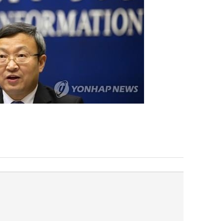
퀀텀
이더리움 클래식
9