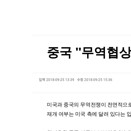
한국경제TV
뉴스홈
[온에어]
머니팜 모닝라이브
증권
굿모닝 작전
폭염에 전날 서울지역 온열질환 사망자 2명…올해
금융
오늘장 뭐사지?
부동산
폭염에 전날 서울지역 온열질환 사망자 2명…올해
[오후5시] 뉴스플러스
사회
온로드 (ON ROAD) 인사이트
글로벌경제
중국 "무역협상 
랭킹뉴스
입력
2018-09-25 13:39
수정
2018-09-25 15:36
미네르바아카데미
증권 데이터
스페셜강의
특징주 뉴스
미국과 중국의 무역전쟁이 전면적으로 
투자/재테크
매매신호 (랭킹100
부동산/세무
투자분석
재개 여부는 미국 측에 달려 있다는 
산업
국내증시
[모집-3기-] 돈버는 트레이딩 투자 북클럽
환율