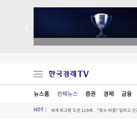
종목 무료 정밀 진단
폭염에 전날 서울지역 온열질환 사망자 2명…올해
"트럼프, 두번째 국토안보장관에도 불만…'내 기조
뉴스홈
전체뉴스
증권
경제
금융
에코프로비엠, 1.2조 유증 자진정정…"니켈 제련소
세계 최고령 도전 119세…"장수 비결? 일하고 건
HOT
[포토+] 박정민, '멋짐 가득한 모습~'
ON AIR
뉴스
"나야, '흑백요리사' 시즌3"