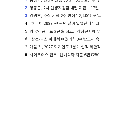
통영시, 민생지원금 33만→35만원…추석 전 푼다
2
영동군, 2차 민생지원금 내달 지급…17일부터 신청 접수
3
김원훈, 주식 시작 2주 만에 '-2,400만원'…"차 한 대 값 날렸다"
4
"하닉이 298만원 찍던 날이 있었단다"…100만 클릭 '전래동화' 정체
5
외국인 공매도 2년來 최고…삼성전자에 무슨일이 [B급기자의 B급리포트]
6
"삼전·닉스 이래서 빠졌네"…中 반도체 속사정 [B급기자의 B급리포트]
7
애플 3i, 2027 회계연도 1분기 실적 제한적 검토 통과
8
사이프러스 펀즈, 엔비디아 지분 6만7250주 매각