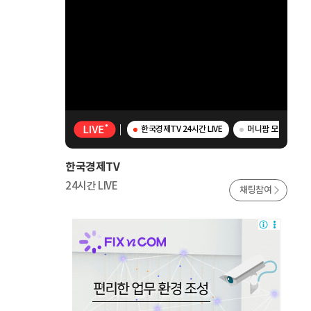
한국경제TV 24시간 LIVE
머니팜 모닝라이브 
한국경제TV
24시간 LIVE
채팅참여