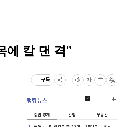
비트코인 골드
1,313
(
-763.82%
)
홈
AI추천
퀀텀
0
(
100%
)
품
마켓이슈
이더리움 클래식
9,195
(
0.05%
)
특징주
이벤트
비트코인
91,460,000
(
-0.06%
)
목에 칼 댄 격"
구독
랭킹뉴스
증권·경제
산업
부동산
1