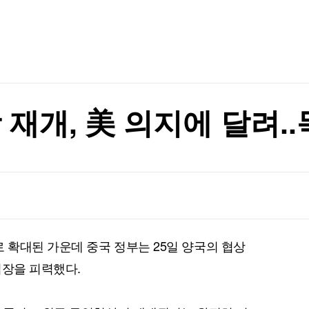
TV홈
무료방송
전체뉴스
증권
파트너스
경제
종목핫라인
추천 상
 최다
산업
경제
오늘의 
정치
 최다
생활경제
수익후기
국제
기업·CEO
이벤트
칼럼·연재
재개, 美 의지에 달려..
특집방송
전체 프로그램
채널/편성
지역별채널
확대된 가운데 중국 정부는 25일 양국의 협상
)
편성표
입장을 피력했다.