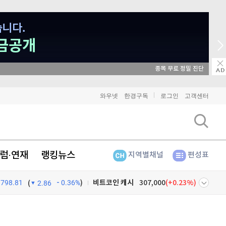
매일 매일 꽝 없는 룰렛
와우넷
한경구독
로그인
고객센터
비트코인
91,460,000
(
-0.06%
)
이더리움
2,702,000
(
-0.04%
)
럼·연재
랭킹뉴스
지역별채널
편성표
리플
1,465
(
-0.14%
)
비트코인 캐시
307,000
(
0.23%
)
798.81
0.36%
)
(
2.86
이오스
896
(
-0.45%
)
넷
주식창