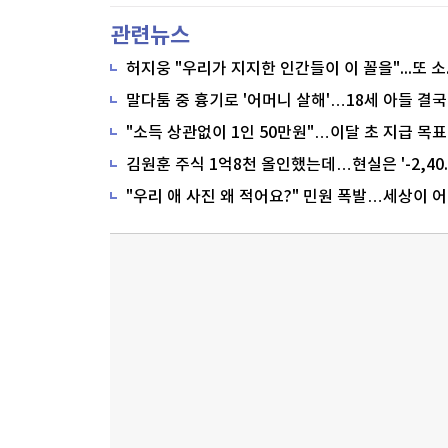
관련뉴스
말다툼 중 흉기로 '어머니 살해'…18세 아들 결국
"소득 상관없이 1인 50만원"…이달 초 지급 목표