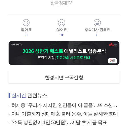
한국경제TV
좋아요
싫어요
후속기사 원해요
0
0
0
2
/
5
한경지면 구독신청
실시간
관련뉴스
허지웅 "우리가 지지한 인간들이 이 꼴을"...또 소신 발언
아내 가출하자 성매매女 불러 음주, 아들 살해한 30대
"소득 상관없이 1인 50만원"…이달 초 지급 목표