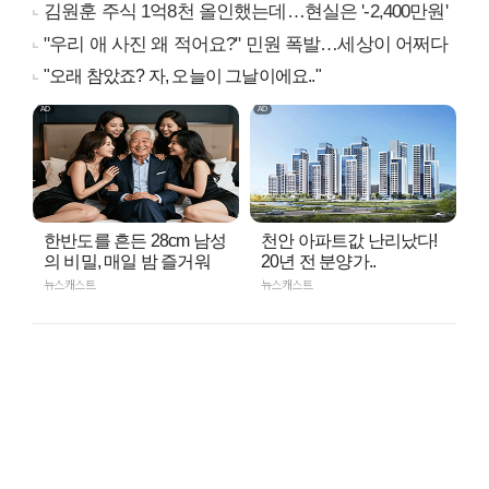
김원훈 주식 1억8천 올인했는데…현실은 '-2,400만원'
"우리 애 사진 왜 적어요?" 민원 폭발…세상이 어쩌다
"오래 참았죠? 자, 오늘이 그날이에요.."
한반도를 흔든 28cm 남성
천안 아파트값 난리났다!
의 비밀, 매일 밤 즐거워
20년 전 분양가..
뉴스캐스트
뉴스캐스트