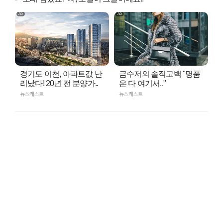
경기도 이천, 아파트값 난
금수저의 솔직고백 "명품
리났다! 20년 전 분양가..
은 다 여기서.."
뉴스캐스트
뉴스캐스트