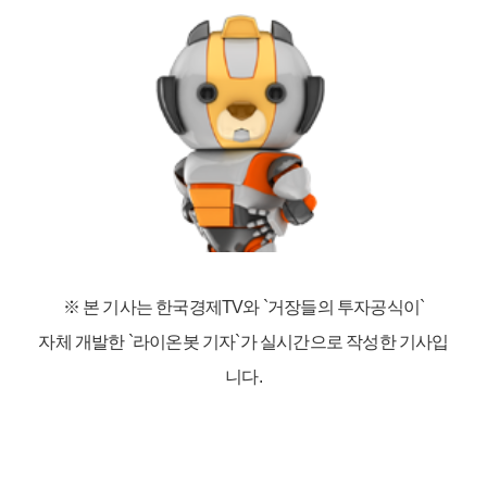
※ 본 기사는 한국경제TV와
`거장들의 투자공식이`
자체 개발한 `라이온봇 기자`가 실시간으로 작성한 기사입
니다.