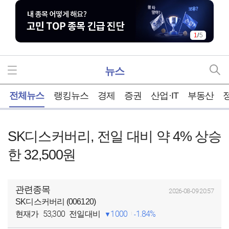
1
/
5
뉴스
홈
전체뉴스
랭킹뉴스
경제
증권
산업·IT
부동산
SK디스커버리, 전일 대비 약 4% 상승
한 32,500원
관련종목
2026-08-09 20:57
SK디스커버리 (006120)
53,300
1000
1.84%
현재가
전일대비