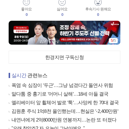
좋아요
싫어요
후속기사 원해요
0
0
0
5
/
5
한경지면 구독신청
실시간
관련뉴스
폭염 속 심장이 '두근'…그냥 넘겼다간 돌연사 위험
말다툼 중 흉기로 '어머니 살해'…18세 아들 결국
엘리베이터 앞 휠체어 발로 '툭'…사망케 한 70대 결국
김원훈 주식 1억8천 올인했는데…현실은 '-2,400만원'
내연녀에게 2억8000만원 연봉까지…논란 또 터졌다
"오래 참았죠? 자, 오늘이 그날이에요.."