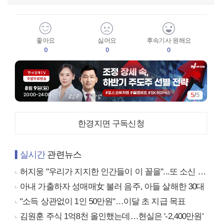
좋아요
싫어요
후속기사 원해요
0
0
0
5
/
5
한경지면 구독신청
실시간
관련뉴스
허지웅 "우리가 지지한 인간들이 이 꼴을"...또 소신 발언
아내 가출하자 성매매女 불러 음주, 아들 살해한 30대
"소득 상관없이 1인 50만원"…이달 초 지급 목표
김원훈 주식 1억8천 올인했는데…현실은 '-2,400만원'