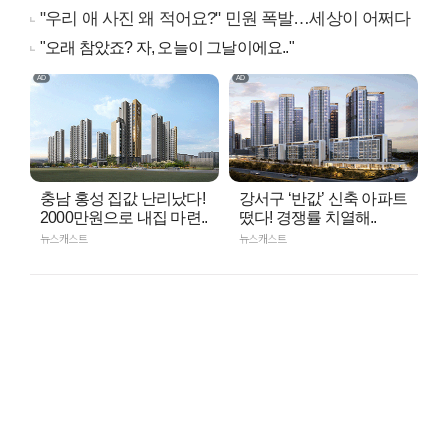
"우리 애 사진 왜 적어요?" 민원 폭발…세상이 어쩌다
"오래 참았죠? 자, 오늘이 그날이에요.."
충남 홍성 집값 난리났다!
강서구 ‘반값’ 신축 아파트
2000만원으로 내집 마련..
떴다! 경쟁률 치열해..
뉴스캐스트
뉴스캐스트