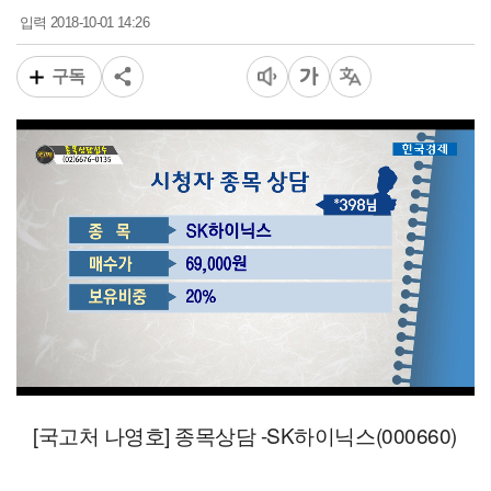
2018-10-01 14:26
입력
구독
00:17
05:58
일반배속
[국고처 나영호] 종목상담 -SK하이닉스(000660)