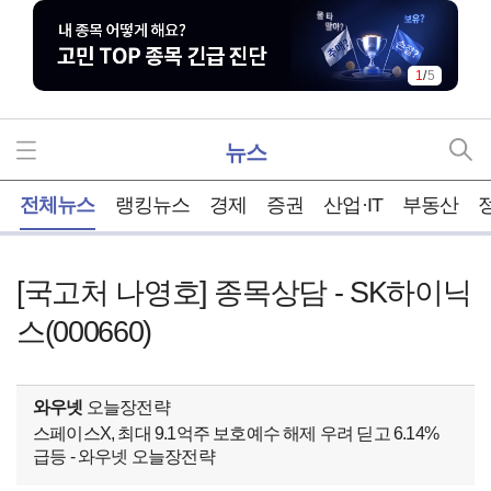
1
/
5
뉴스
홈
전체뉴스
랭킹뉴스
경제
증권
산업·IT
부동산
[국고처 나영호] 종목상담 - SK하이닉
스(000660)
와우넷
오늘장전략
스페이스X, 최대 9.1억주 보호예수 해제 우려 딛고 6.14%
급등 - 와우넷 오늘장전략