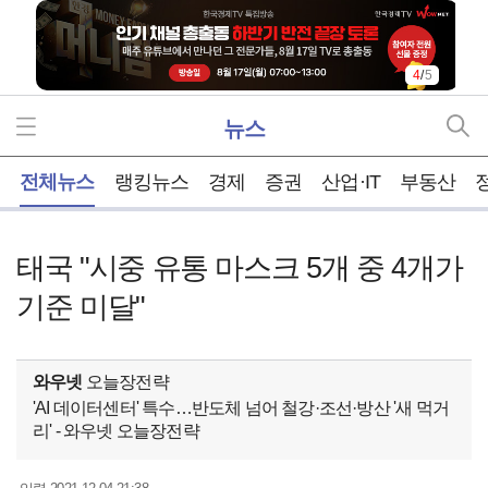
4
/
5
뉴스
홈
전체뉴스
랭킹뉴스
경제
증권
산업·IT
부동산
태국 "시중 유통 마스크 5개 중 4개가
기준 미달"
와우넷
오늘장전략
'AI 데이터센터' 특수…반도체 넘어 철강·조선·방산 '새 먹거
리' - 와우넷 오늘장전략