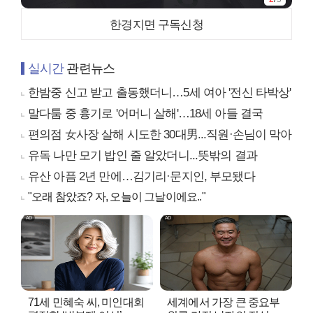
한경지면 구독신청
실시간
관련뉴스
한밤중 신고 받고 출동했더니…5세 여아 '전신 타박상'
말다툼 중 흉기로 '어머니 살해'…18세 아들 결국
편의점 女사장 살해 시도한 30대男...직원·손님이 막아
유독 나만 모기 밥인 줄 알았더니...뜻밖의 결과
유산 아픔 2년 만에…김기리·문지인, 부모됐다
"오래 참았죠? 자, 오늘이 그날이에요.."
71세 민혜숙 씨, 미인대회
세계에서 가장 큰 중요부