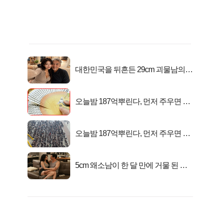
대한민국을 뒤흔든 29cm 괴물남의
진실
오늘밤 187억뿌린다, 먼저 주우면 최
대1억..!
오늘밤 187억뿌린다, 먼저 주우면 최
대1억..!
5cm 왜소남이 한 달 만에 거물 된 사
연