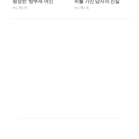
평정한 ‘방부제 여신’
위를 가진 남자의 진실
뉴스캐스트
뉴스캐스트