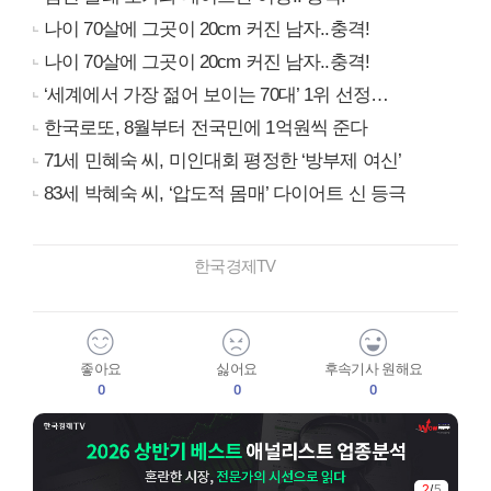
나이 70살에 그곳이 20cm 커진 남자..충격!
나이 70살에 그곳이 20cm 커진 남자..충격!
‘세계에서 가장 젊어 보이는 70대’ 1위 선정…
한국로또, 8월부터 전국민에 1억원씩 준다
71세 민혜숙 씨, 미인대회 평정한 ‘방부제 여신’
83세 박혜숙 씨, ‘압도적 몸매’ 다이어트 신 등극
한국경제TV
좋아요
싫어요
후속기사 원해요
0
0
0
3
/
5