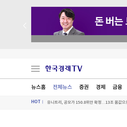
academy.co.kr
메타, 인도 정부에 '아동 성착취물 광고·모디 영상 
[속보] 국힘 윤리위, '돌려차기 발언' 서범수·진
2년 6개월 공들였는데…인천 'F1 유치' 물거품
뉴스홈
전체뉴스
증권
경제
금융
유니트리, 공모가 150.8위안 확정…13조 몸값으
HOT
[포토+] 박정민, '멋짐 가득한 모습~'
"나야, '흑백요리사' 시즌3"
ON AIR
뉴스
[온에어] K-스탁 라이브