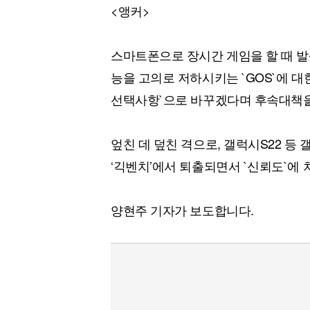
<앵커>
스마트폰으로 장시간 게임을 할 때 발
능을 고의로 저하시키는 `GOS`에 
선택사항`으로 바꾸겠다며 후속대책을
엎친 데 덮친 격으로, 갤럭시S22 등
‘긱벤치’에서 퇴출되면서 `신뢰도`에
양현주 기자가 보도합니다.