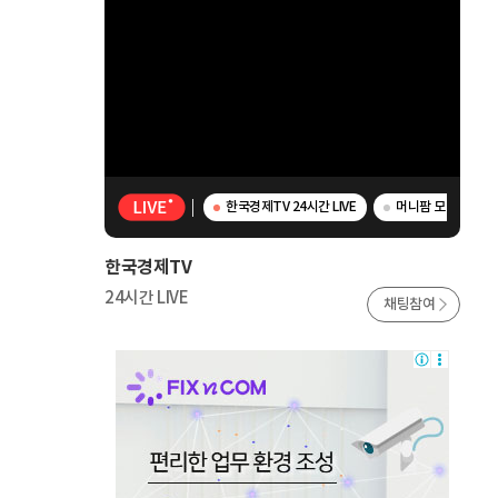
한국경제TV 24시간 LIVE
머니팜 모닝라이브 
한국경제TV
24시간 LIVE
채팅참여