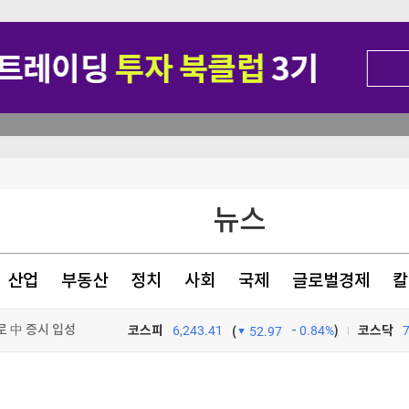
삭제' 사과
뉴스
종오 징계절차 개시
산업
부동산
정치
사회
국제
글로벌경제
칼
로 中 증시 입성
코스피
6,243.41
0.84%
)
코스닥
(
52.97
TV프로그램
와우