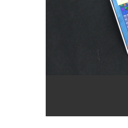
[할인50%] 한·미 투자 올인원 클래스
해외증시