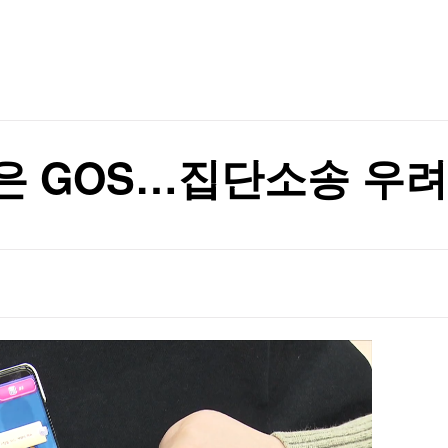
TV홈
무료방송
전체뉴스
삭제' 사과
증권
파트너스
경제
종목핫라인
추천 상
산업
삭제' 사과
경제
오늘의 
정치
생활경제
수익후기
국제
기업·CEO
이벤트
칼럼·연재
잡은 GOS…집단소송 우려
특집방송
전체 프로그램
채널/편성
지역별채널
)
편성표