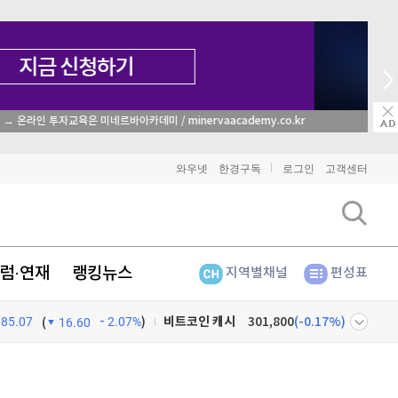
종목 무료 정밀 진단
비트코인
90,817,000
(
-1.14%
)
와우넷
한경구독
로그인
고객센터
이더리움
2,682,000
(
-1.21%
)
리플
1,443
(
-3.07%
)
럼·연재
랭킹뉴스
지역별채널
편성표
비트코인 캐시
301,800
(
-0.17%
)
785.07
2.07%
)
이오스
896
(
-0.45%
)
(
16.60
비트코인 골드
1,313
(
-763.82%
)
넷
주식창