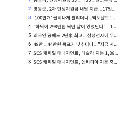
통영시, 민생지원금 33만→35만원…추석 전 푼다
2
영동군, 2차 민생지원금 내달 지급…17일부터 신청 접수
3
'100만개' 불티나게 팔리더니...맥도날드 '충주찰옥수수버거' 돌연 판매 종료
4
"하닉이 298만원 찍던 날이 있었단다"…100만 클릭 '전래동화' 정체
5
외국인 공매도 2년來 최고…삼성전자에 무슨일이 [B급기자의 B급리포트]
6
48만→44만원 목표가 낮추더니…"지금 사라, 70% 오른다"는 종목
7
SCS 캐피털 매니지먼트, 테슬라 지분 1,889주 추가 매수
8
SCS 캐피털 매니지먼트, 엔비디아 지분 축소...8,590주 매도