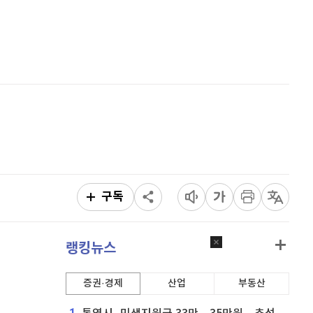
퀀텀
914
(
-0.66%
)
홈
AI추천
이더리움 클래식
9,170
(
0.77%
)
품
마켓이슈
특징주
이벤트
비트코인
90,817,000
(
-1.14%
)
구독
랭킹뉴스
증권·경제
산업
부동산
1