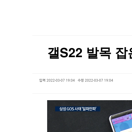
한국경제TV
뉴스홈
메타, 인도 정부에 '아동 성착취물 광고·모디 영상 
머니팜 모닝라이브
증권
굿모닝 작전
금융
메타, 인도 정부에 '아동 성착취물 광고·모디 영상 
오늘장 뭐사지?
부동산
[오후5시] 뉴스플러스
사회
온로드 (ON ROAD) 인사이트
글로벌경제
갤S22 발목 
랭킹뉴스
입력
2022-03-07 19:04
수정
2022-03-07 19:04
미네르바아카데미
증권 데이터
스페셜강의
특징주 뉴스
투자/재테크
매매신호 (랭킹100
부동산/세무
투자분석
산업
국내증시
[모집-3기-] 돈버는 트레이딩 투자 북클럽
환율