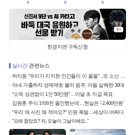
0
0
0
4
/
5
한경지면 구독신청
실시간
관련뉴스
허지웅 "우리가 지지한 인간들이 이 꼴을"...또 소신 발언
아내 가출하자 성매매女 불러 음주, 아들 살해한 30대
"소득 상관없이 1인 50만원"…이달 초 지급 목표
김원훈 주식 1억8천 올인했는데…현실은 '-2,400만원'
"우리 애 사진 왜 적어요?" 민원 폭발…세상이 어쩌다
"오래 참았죠? 자, 오늘이 그날이에요.."