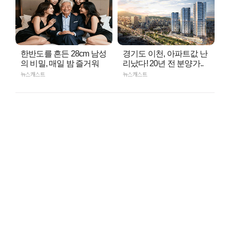
한반도를 흔든 28cm 남성
경기도 이천, 아파트값 난
의 비밀, 매일 밤 즐거워
리났다! 20년 전 분양가..
뉴스캐스트
뉴스캐스트