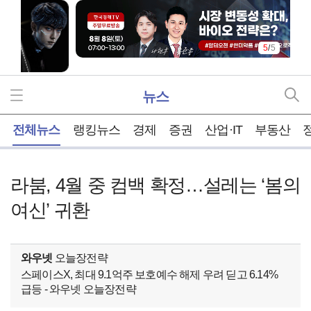
5
/
5
뉴스
홈
전체뉴스
랭킹뉴스
경제
증권
산업·IT
부동산
라붐, 4월 중 컴백 확정…설레는 ‘봄의
여신’ 귀환
와우넷
오늘장전략
스페이스X, 최대 9.1억주 보호예수 해제 우려 딛고 6.14%
급등 - 와우넷 오늘장전략