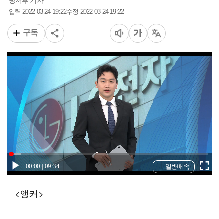
방서후 기자
2022-03-24 19:22
2022-03-24 19:22
입력
수정
구독
00:00
09:34
일반배속
<앵커>