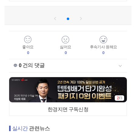
좋아요
싫어요
후속기사 원해요
0
0
0
건의 댓글
0
3
/
3
한경지면 구독신청
실시간
관련뉴스