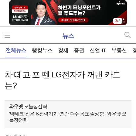
1
/
3
뉴스
홈
전체뉴스
랭킹뉴스
경제
증권
산업·IT
부동산
차 떼고 포 뗀 LG전자가 꺼낸 카드
는?
와우넷
오늘장전략
'빅테크' 잡은 'K전력기기' 연간 수주 목표 줄상향 - 와우넷 오
늘장전략