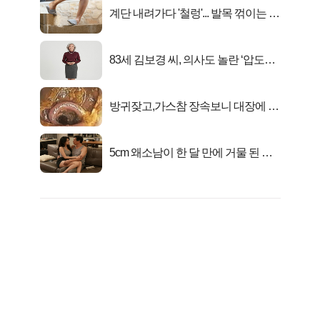
계단 내려가다 '철렁'... 발목 꺾이는 이
유
83세 김보경 씨, 의사도 놀란 ‘압도적
피지컬’
방귀잦고,가스참 장속보니 대장에 똥
이아니라...
5cm 왜소남이 한 달 만에 거물 된 사
연