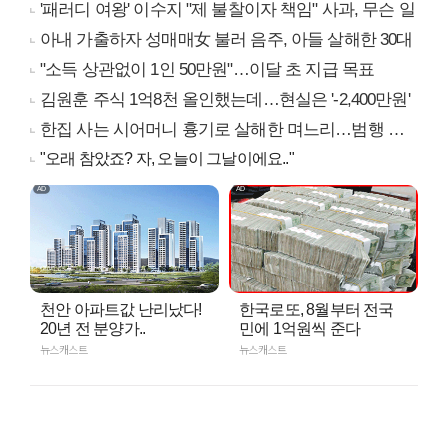
'패러디 여왕' 이수지 "제 불찰이자 책임" 사과, 무슨 일
아내 가출하자 성매매女 불러 음주, 아들 살해한 30대
"소득 상관없이 1인 50만원"…이달 초 지급 목표
김원훈 주식 1억8천 올인했는데…현실은 '-2,400만원'
한집 사는 시어머니 흉기로 살해한 며느리…범행 동기는
"오래 참았죠? 자, 오늘이 그날이에요.."
천안 아파트값 난리났다!
한국로또, 8월부터 전국
20년 전 분양가..
민에 1억원씩 준다
뉴스캐스트
뉴스캐스트