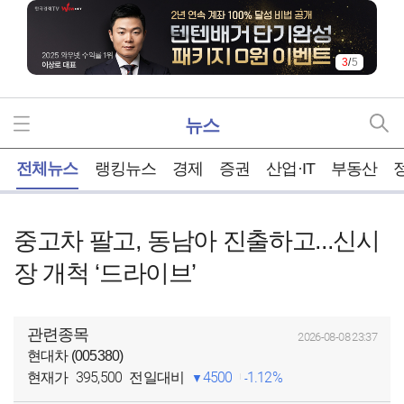
3
/
5
뉴스
홈
전체뉴스
랭킹뉴스
경제
증권
산업·IT
부동산
중고차 팔고, 동남아 진출하고...신시
장 개척 ‘드라이브’
관련종목
2026-08-08 23:37
현대차 (005380)
395,500
4500
1.12%
현재가
전일대비