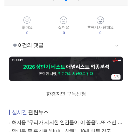
좋아요
싫어요
후속기사 원해요
0
0
0
건의 댓글
0
2
/
5
한경지면 구독신청
실시간
관련뉴스
허지웅 "우리가 지지한 인간들이 이 꼴을"...또 소신 발언
말다툼 중 흉기로 '어머니 살해'…18세 아들 결국