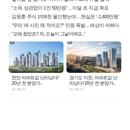
"소득 상관없이 1인 50만원"…이달 초 지급 목표
김원훈 주식 1억8천 올인했는데…현실은 '-2,400만원'
"우리 애 사진 왜 적어요?" 민원 폭발…세상이 어쩌다
"오래 참았죠? 자, 오늘이 그날이에요.."
천안 아파트값 난리났다!
경기도 이천, 아파트값 난
20년 전 분양가..
리났다! 20년 전 분양가..
뉴스캐스트
뉴스캐스트