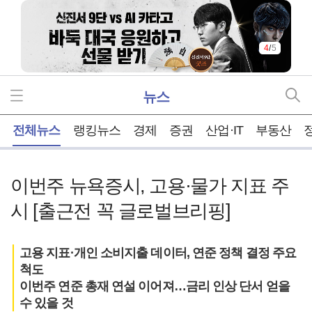
4
/
5
뉴스
홈
전체뉴스
랭킹뉴스
경제
증권
산업·IT
부동산
이번주 뉴욕증시, 고용·물가 지표 주
시 [출근전 꼭 글로벌브리핑]
고용 지표·개인 소비지출 데이터, 연준 정책 결정 주요
척도
이번주 연준 총재 연설 이어져…금리 인상 단서 얻을
수 있을 것