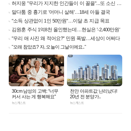
허지웅 "우리가 지지한 인간들이 이 꼴을"...또 소신 발언
말다툼 중 흉기로 '어머니 살해'…18세 아들 결국
"소득 상관없이 1인 50만원"…이달 초 지급 목표
김원훈 주식 1억8천 올인했는데…현실은 '-2,400만원'
"우리 애 사진 왜 적어요?" 민원 폭발…세상이 어쩌다
"오래 참았죠? 자, 오늘이 그날이에요.."
30cm 남성의 고백: “너무
천안 아파트값 난리났다!
커서 사는 게 행복해요”
20년 전 분양가..
뉴스캐스트
뉴스캐스트