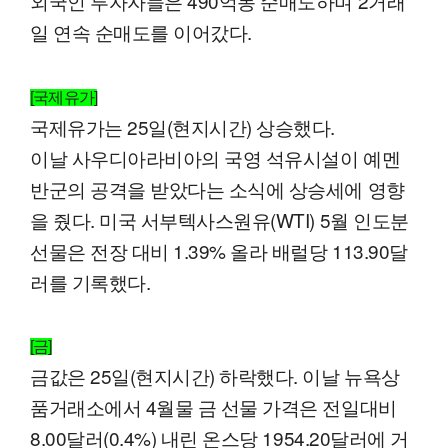
외국인 투자자들은 490억동 순매도하며 2거래
일 연속 순매도를 이어갔다.
[국제유가]
국제유가는 25일(현지시간) 상승했다.
이날 사우디아라비아의 국영 석유시설이 예멘
반군의 공격을 받았다는 소식에 상승세에 영향
을 줬다. 미국 서부텍사스원유(WTI) 5월 인도분
선물은 전장 대비 1.39% 올라 배럴당 113.90달
러를 기록했다.
[금]
금값은 25일(현지시간) 하락했다. 이날 뉴욕상
품거래소에서 4월물 금 선물 가격은 전일대비
8.00달러(0.4%) 내린 온스당 1954.20달러에 거