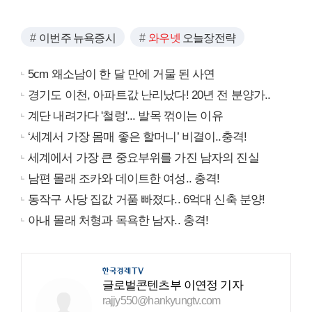
이번주 뉴욕증시
와우넷
오늘장전략
5cm 왜소남이 한 달 만에 거물 된 사연
경기도 이천, 아파트값 난리났다! 20년 전 분양가..
계단 내려가다 '철렁'... 발목 꺾이는 이유
‘세계서 가장 몸매 좋은 할머니’ 비결이..충격!
세계에서 가장 큰 중요부위를 가진 남자의 진실
남편 몰래 조카와 데이트한 여성.. 충격!
동작구 사당 집값 거품 빠졌다.. 6억대 신축 분양!
아내 몰래 처형과 목욕한 남자.. 충격!
글로벌콘텐츠부 이연정 기자
rajjy550@hankyungtv.com