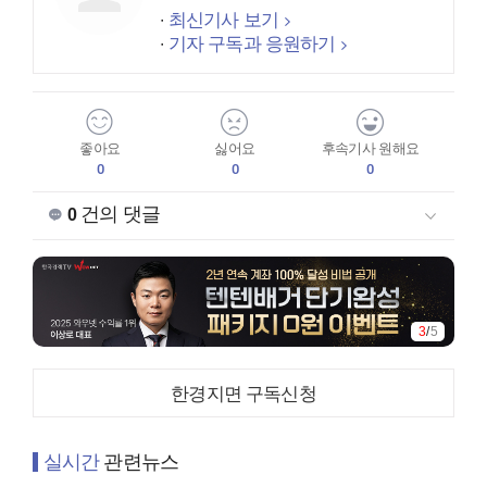
최신기사 보기
기자 구독과 응원하기
좋아요
싫어요
후속기사 원해요
0
0
0
건의 댓글
0
3
/
5
한경지면 구독신청
실시간
관련뉴스