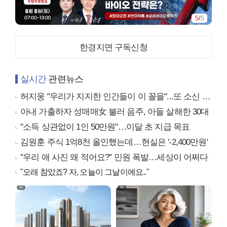
5
/
5
한경지면 구독신청
실시간
관련뉴스
허지웅 "우리가 지지한 인간들이 이 꼴을"...또 소신 발언
아내 가출하자 성매매女 불러 음주, 아들 살해한 30대
"소득 상관없이 1인 50만원"…이달 초 지급 목표
김원훈 주식 1억8천 올인했는데…현실은 '-2,400만원'
"우리 애 사진 왜 적어요?" 민원 폭발…세상이 어쩌다
"오래 참았죠? 자, 오늘이 그날이에요.."