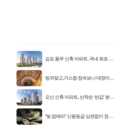
김포 풍무 신축 아파트, 국내 최초 반
값 분양..
방귀잦고,가스참 장속보니 대장이아
니라..
오산 신축 아파트, 선착순 ‘반값’ 분양
시작..
“빚 없애라” 신용등급 상관없이 정부
서 2억지원!