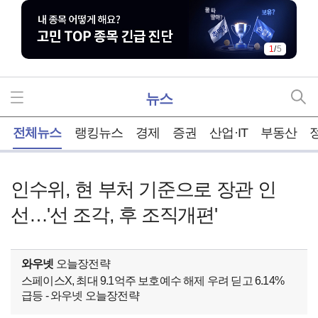
2
/
5
뉴스
홈
전체뉴스
랭킹뉴스
경제
증권
산업·IT
부동산
인수위, 현 부처 기준으로 장관 인
선…'선 조각, 후 조직개편'
와우넷
오늘장전략
스페이스X, 최대 9.1억주 보호예수 해제 우려 딛고 6.14%
급등 - 와우넷 오늘장전략