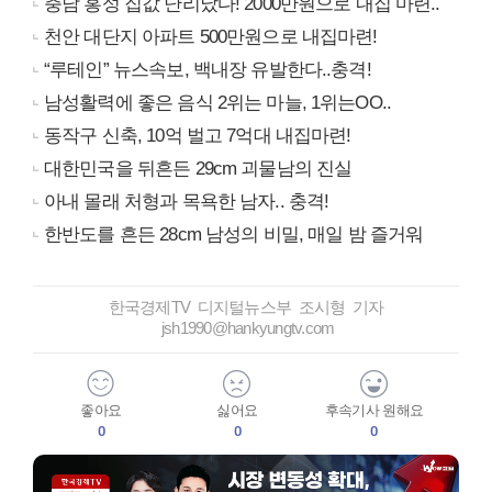
충남 홍성 집값 난리났다! 2000만원으로 내집 마련..
천안 대단지 아파트 500만원으로 내집마련!
“루테인” 뉴스속보, 백내장 유발한다..충격!
남성활력에 좋은 음식 2위는 마늘, 1위는OO..
동작구 신축, 10억 벌고 7억대 내집마련!
대한민국을 뒤흔든 29cm 괴물남의 진실
아내 몰래 처형과 목욕한 남자.. 충격!
한반도를 흔든 28cm 남성의 비밀, 매일 밤 즐거워
한국경제TV 디지털뉴스부 조시형 기자
jsh1990@hankyungtv.com
좋아요
싫어요
후속기사 원해요
0
0
0