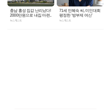
충남 홍성 집값 난리났다!
71세 민혜숙 씨, 미인대회
2000만원으로 내집 마련..
평정한 ‘방부제 여신’
뉴스캐스트
뉴스캐스트