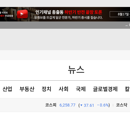
등 고조
→ 
서 투자로 전환
증
ID법'은 좌절
뉴스
산업
부동산
정치
사회
국제
글로벌경제
칼
등 고조
코스피
6,258.77
0.6%
)
코스닥
(
37.61
등 고조
TV프로그램
와우