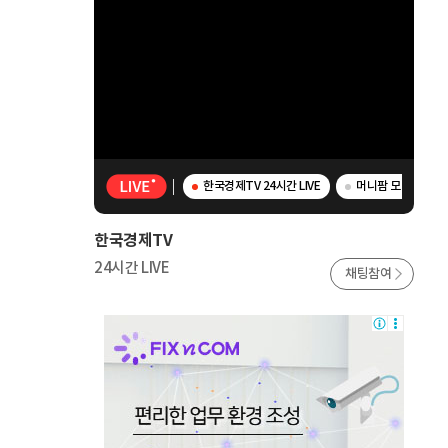
한국경제TV 24시간 LIVE
머니팜 모닝라이브 
한국경제TV
24시간 LIVE
채팅참여