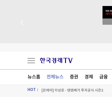
스페인도 이탈리아 국경 검문 돌입…세우타발 갈
버핏 떠난 버크셔, 2분기 순익 2배로…현금 쌓기
 꽝 없는 룰렛 이벤트
중국, '전력난' 쿠바에 태양광 발전 키트 5천 대 기
美 '셧다운 방지' 임시예산안 상원 통과…'유권자 
[포토+] 박정민, '멋짐 가득한 모습~'
"나야, '흑백요리사' 시즌3"
뉴스홈
전체뉴스
증권
경제
금융
[온에어] 이상로 - 텐텐배거 투자공식 시즌2
HOT
스페인도 이탈리아 국경 검문 돌입…세우타발 갈
스페인도 이탈리아 국경 검문 돌입…세우타발 갈
ON AIR
뉴스