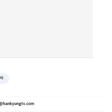
퀀텀
이더리움 클래식
9
략
@hankyungtv.com