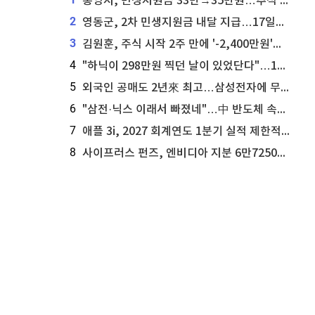
통영시, 민생지원금 33만→35만원…추석 전 푼다
2
영동군, 2차 민생지원금 내달 지급…17일부터 신청 접수
3
김원훈, 주식 시작 2주 만에 '-2,400만원'…"차 한 대 값 날렸다"
4
"하닉이 298만원 찍던 날이 있었단다"…100만 클릭 '전래동화' 정체
5
외국인 공매도 2년來 최고…삼성전자에 무슨일이 [B급기자의 B급리포트]
6
"삼전·닉스 이래서 빠졌네"…中 반도체 속사정 [B급기자의 B급리포트]
7
애플 3i, 2027 회계연도 1분기 실적 제한적 검토 통과
8
사이프러스 펀즈, 엔비디아 지분 6만7250주 매각