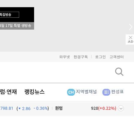
비트코인
91,464,000
(
-0.05%
)
8월 17일 특별 생방송
이더리움
2,701,000
(
-0.07%
)
리플
1,469
(
0.14%
)
비트코인 캐시
305,200
(
-0.36%
)
와우넷
한경구독
로그인
고객센터
이오스
896
(
-0.45%
)
비트코인 골드
1,313
(
-763.82%
)
럼·연재
랭킹뉴스
지역별채널
편성표
퀀텀
928
(
0.22%
)
798.81
0.36%
)
이더리움 클래식
9,230
(
0.44%
)
(
2.86
비트코인
91,464,000
(
-0.05%
)
넷
주식창