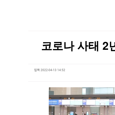
한국경제TV
뉴스홈
머니팜 모닝라이브
증권
굿모닝 작전
금융
오늘장 뭐사지?
부동산
[오후5시] 뉴스플러스
사회
온로드 (ON ROAD) 인사이트
글로벌경제
코로나 사태 2
랭킹뉴스
입력
2022-04-13 14:52
미네르바아카데미
증권 데이터
스페셜강의
특징주 뉴스
투자/재테크
매매신호 (랭킹100
부동산/세무
투자분석
산업
국내증시
[모집-3기-] 돈버는 트레이딩 투자 북클럽
환율