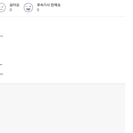
싫어요
후속기사 원해요
0
0
허지웅 "우리가 지지한 인간들이 이 꼴을"...또 소신 발언
김원훈 주식 1억8천 올인했는데…현실은 '-2,400만원'
"우리 애 사진 왜 적어요?" 민원 폭발…세상이 어쩌다