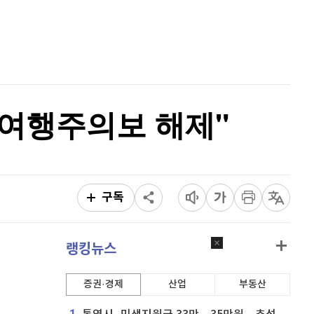
홈
AI추천
품
마켓이슈
특징주
이벤트
별여행주의보 해제"
구독
랭킹뉴스
증권·경제
산업
부동산
1