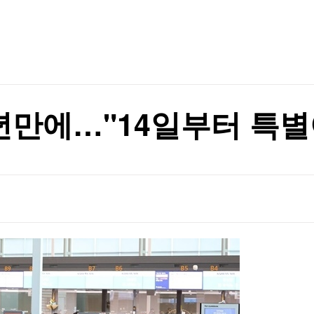
TV홈
무료방송
전체뉴스
증권
파트너스
경제
종목핫라인
추천 상
산업
경제
오늘의 
정치
생활경제
수익후기
국제
기업·CEO
이벤트
칼럼·연재
년만에…"14일부터 특
특집방송
전체 프로그램
채널/편성
지역별채널
)
편성표