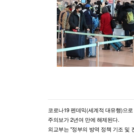
[할인50%] 한·미 투자 올인원 클래스
해외증시
코로나19 펜데믹(세계적 대유행)으로
주의보가 2년여 만에 해제된다.
외교부는 "정부의 방역 정책 기조 및