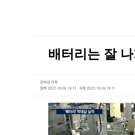
한국경제TV
뉴스홈
세계의 날씨(8월8일)
머니팜 모닝라이브
증권
굿모닝 작전
금융
세계의 날씨(8월8일)
오늘장 뭐사지?
부동산
[오후5시] 뉴스플러스
사회
온로드 (ON ROAD) 인사이트
글로벌경제
배터리는 잘 나
랭킹뉴스
강미선 기자
미네르바아카데미
증권 데이터
입력
2022-10-26 19:11
수정
2022-10-26 19:11
스페셜강의
특징주 뉴스
투자/재테크
매매신호 (랭킹100
부동산/세무
투자분석
산업
국내증시
[모집-3기-] 돈버는 트레이딩 투자 북클럽
환율