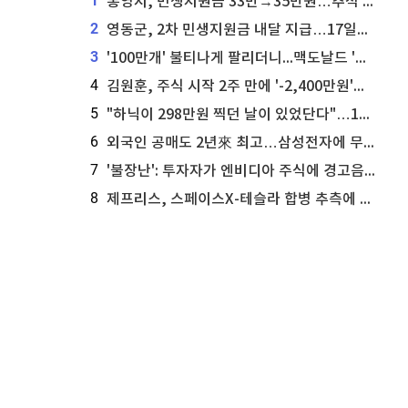
1
통영시, 민생지원금 33만→35만원…추석 전 푼다
2
영동군, 2차 민생지원금 내달 지급…17일부터 신청 접수
3
'100만개' 불티나게 팔리더니...맥도날드 '충주찰옥수수버거' 돌연 판매 종료
4
김원훈, 주식 시작 2주 만에 '-2,400만원'…"차 한 대 값 날렸다"
5
"하닉이 298만원 찍던 날이 있었단다"…100만 클릭 '전래동화' 정체
6
외국인 공매도 2년來 최고…삼성전자에 무슨일이 [B급기자의 B급리포트]
7
'불장난': 투자자가 엔비디아 주식에 경고음 울려
8
제프리스, 스페이스X-테슬라 합병 추측에 대한 트래커 주식 가능성 분석