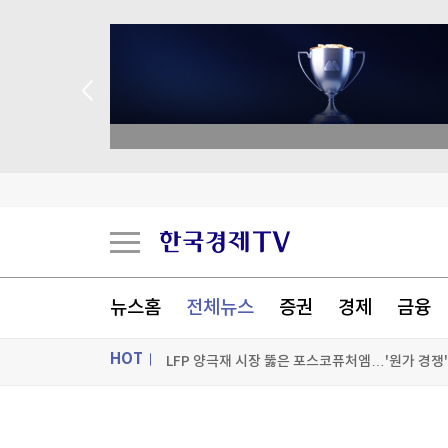
종목 무료 정밀 진단
세계의 날씨(8월8일)
[IPO챗] 딜리셔스·케이앤에스아이앤씨 코스닥 
"AI 확산으로 전력인프라 투자 급증…은행 기업금
뉴스홈
전체뉴스
증권
경제
금융
LFP 양극재 시장 뚫은 포스코퓨처엠…'원가 경쟁
HOT
[포토+] 박정민, '멋짐 가득한 모습~'
"나야, '흑백요리사' 시즌3"
ON AIR
뉴스
[온에어] 국고처 4부