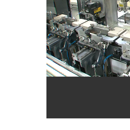
[할인50%] 한·미 투자 올인원 클래스
해외증시