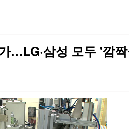
TV홈
무료방송
전체뉴스
증권
파트너스
경제
종목핫라인
추천 상
산업
경제
오늘의 
정치
생활경제
수익후기
국제
기업·CEO
이벤트
칼럼·연재
가…LG·삼성 모두 '깜짝
특집방송
전체 프로그램
채널/편성
지역별채널
)
편성표