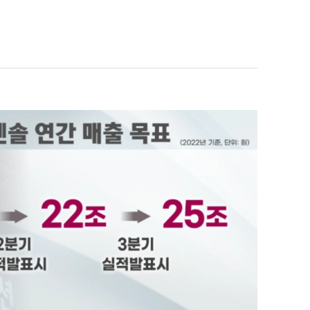
퀀텀
이더리움 클래식
9