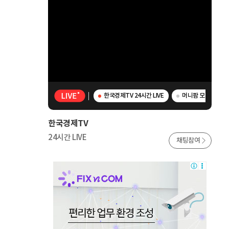
한국경제TV 24시간 LIVE
머니팜 모닝라이브 
한국경제TV
24시간 LIVE
채팅참여