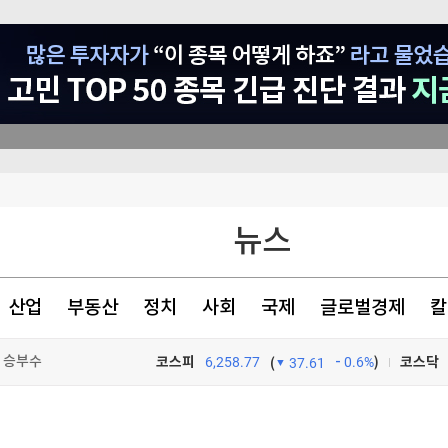
뉴스
입성…공모주 청약 3곳
융 기회 확대"
산업
부동산
정치
사회
국제
글로벌경제
칼
' 승부수
코스피
6,258.77
0.6%
)
코스닥
(
37.61
TV프로그램
와우