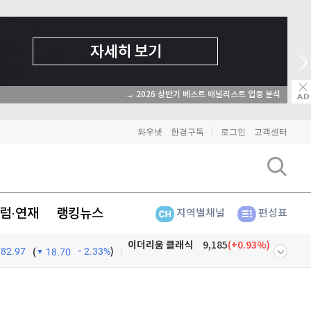
→ 2026 상반기 베스트 애널리스트 업종 분석
와우넷
한경구독
로그인
고객센터
럼·연재
랭킹뉴스
지역별채널
편성표
782.97
2.33%
)
비트코인
91,079,000
(
-0.84%
)
(
18.70
이더리움
2,690,000
(
-0.9%
)
넷
주식창