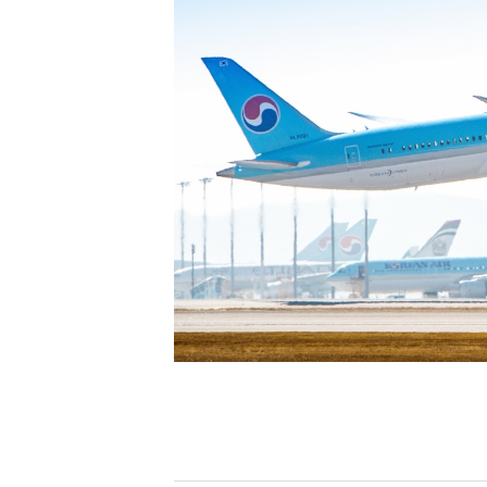
[할인50%] 한·미 투자 올인원 클래스
해외증시