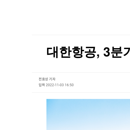
한국경제TV
뉴스홈
국민의힘 윤리위원 2명 사퇴 의사…"위원장도 물
머니팜 모닝라이브
증권
굿모닝 작전
금융
[포토+] 박정민, '멋짐 가득한 모습~'
오늘장 뭐사지?
부동산
"나야, '흑백요리사' 시즌3"
[오후5시] 뉴스플러스
사회
온로드 (ON ROAD) 인사이트
글로벌경제
[온에어] 마켓인사이트
대한항공, 3분
랭킹뉴스
대만총통, '中침공대비' 연례 군사훈련 시찰…타
대만총통, '中침공대비' 연례 군사훈련 시찰…타
전효성 기자
미네르바아카데미
증권 데이터
입력
2022-11-03 16:50
스페셜강의
특징주 뉴스
투자/재테크
매매신호 (랭킹100
부동산/세무
투자분석
산업
국내증시
[모집-3기-] 돈버는 트레이딩 투자 북클럽
환율