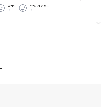
싫어요
후속기사 원해요
0
0
 무슨 일
아내 가출하자 성매매女 불러 음주, 아들 살해한 30대
김원훈 주식 1억8천 올인했는데…현실은 '-2,400만원'
'비상'