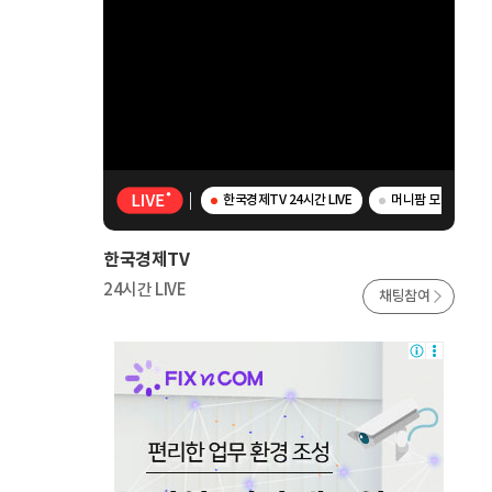
한국경제TV 24시간 LIVE
머니팜 모닝라이브 
한국경제TV
24시간 LIVE
채팅참여