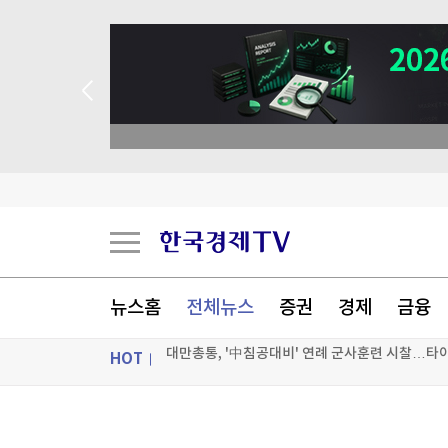
 꽝 없는 룰렛 이벤트
뉴스홈
전체뉴스
증권
경제
금융
HOT
대만총통, '中침공대비' 연례 군사훈련 시찰…타
ON AIR
뉴스