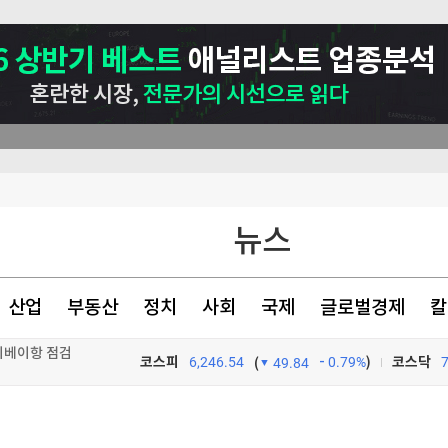
뉴스
산업
부동산
정치
사회
국제
글로벌경제
칼
이베이항 점검
코스피
6,246.54
0.79%
)
코스닥
(
49.84
"여름휴가 가세요" 보너스 '팍팍'…인재 잡으려 지갑 열었다 [글로벌 pick]
TV프로그램
와우
더샵 신길센트럴시티, 조합원 취소분 67세대 일반분양 진행…18일부터 청약 개시