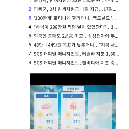
1
통영시, 민생지원금 33만→35만원…추석 전 푼다
2
영동군, 2차 민생지원금 내달 지급…17일부터 신청 접수
3
'100만개' 불티나게 팔리더니...맥도날드 '충주찰옥수수버거' 돌연 판매 종료
4
"하닉이 298만원 찍던 날이 있었단다"…100만 클릭 '전래동화' 정체
5
외국인 공매도 2년來 최고…삼성전자에 무슨일이 [B급기자의 B급리포트]
6
48만→44만원 목표가 낮추더니…"지금 사라, 70% 오른다"는 종목
7
SCS 캐피털 매니지먼트, 테슬라 지분 1,889주 추가 매수
8
SCS 캐피털 매니지먼트, 엔비디아 지분 축소...8,590주 매도