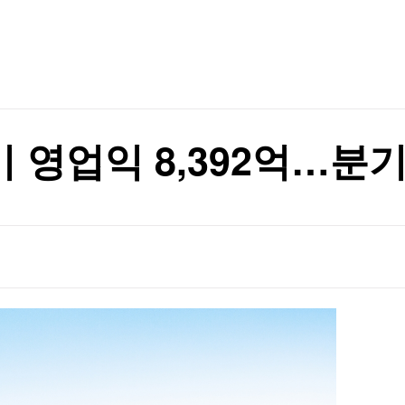
TV홈
무료방송
전체뉴스
러나야"
증권
파트너스
경제
종목핫라인
추천 상
산업
경제
오늘의 
정치
생활경제
수익후기
국제
기업·CEO
이벤트
칼럼·연재
기 영업익 8,392억…분
특집방송
이베이항 점검
전체 프로그램
이베이항 점검
채널/편성
지역별채널
)
편성표