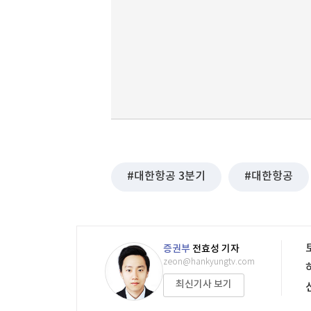
대한항공 3분기
대한항공
증권부
전효성 기자
zeon@hankyungtv.com
최신기사 보기