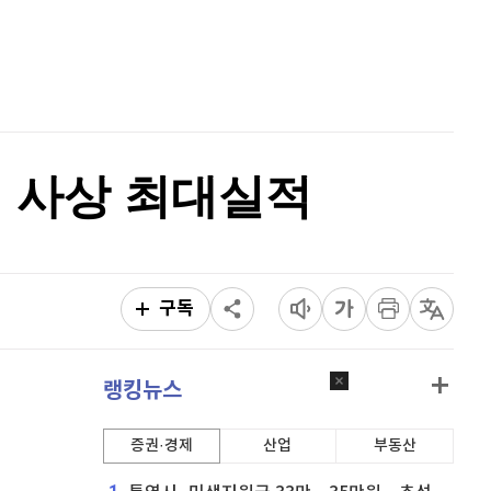
리플
1,455
(
-2.18%
)
홈
AI추천
비트코인 캐시
301,400
(
-0.3%
)
품
마켓이슈
특징주
이벤트
이오스
896
(
-0.45%
)
비트코인 골드
1,313
(
-763.82%
)
기 사상 최대실적
퀀텀
916
(
-0.44%
)
이더리움 클래식
9,185
(
0.93%
)
비트코인
91,079,000
(
-0.84%
)
구독
랭킹뉴스
증권·경제
산업
부동산